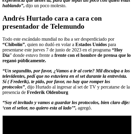
experiencia que tienes tú, para que sepas un poco con quién estás
hablando”
,
dijo un poco molesto.
Andrés Hurtado cara a cara con
presentador de Telemundo
Todo este escándalo mundial no iba a ser desperdiciado por
“Chibolín”
, quien no dudó en volar a
Estados Unidos
para
presentarse este jueves 7 de junio de 2023 en el programa
“Hoy
Día
” donde estuvo frente a
frente con el hombre de prensa que lo
reganó públicamente.
“Un segundito, por favor, ¿Vamos a ir al corte? Mil disculpa a los
televidentes, pedí que no estuviera en el set durante la entrevista.
Sí ( Frederik), te pido, por favor, no hay que romper los
protocolos”
,
dijo Hurtado al ingresar al set de TV y percatarse de la
presencia de
Frederik Oldenburg
“Soy el invitado y vamos a guardar los protocolos, bien claro dije:
‘con el señor, no quiero esta al lado’”,
agregó.