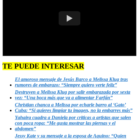
TE PUEDE INTERESAR
El amoroso mensaje de Jesús Barco a Melissa Klug tras
rumores de embarazo: “Siempre quiero verte feliz”
Destruyen a Melissa Klug por salir embarazada por sexta
vez: “Una boca más que va a alimentar Farfán”
Christian chanca a Melissa por echarle barro al ‘Gato’
Cuba: “Si quieres limpiar tu imagen, no la embarres más”
Yahaira cuadra a Daniela por criticas a artistas que salen
con poca ropa: “Me gusta mostrar las piernas y el
abdomen”
Jessy Kate y su mensaje a la esposa de Aquino: “Quien