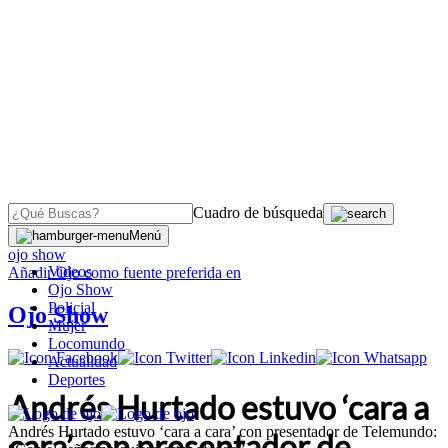
Cuadro de búsqueda
OJO
>
Menú
ojo show
Videos
Añadir
Ojo
como fuente preferida en
Ojo Show
Policial
Ojo Show
Mujer
Locomundo
Actualidad
Deportes
Andrés Hurtado estuvo ‘cara a
Andrés Hurtado estuvo ‘cara a cara’ con presentador de Telemundo:
cara’ con presentador de