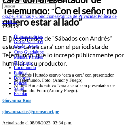
“Con el señor no quiero estar al lado”
Telemundo: “Con el señor no
ojo.pe
Términos y Condiciones
Política de Privacidad
Política de
quiero estar al lado”
Cookies
TEMAS:
Últimas noticias
El presentador de “Sábados con Andrés”
Gisela Valcarcel
estuvo ‘cara a cara’ con el periodista de
Magaly Medina
Cuto Guadalupe
Telemundo, que lo increpó públicamente por
Melissa Paredes
humillar a su productor.
Ojo Show
Locomundo
Política
Deportes
Policial
Andrés Hurtado estuvo ‘cara a cara’ con presentador de
Salud
Telemundo. Foto: (Amor y Fuego).
Escolar
Giovanna Ríos
giovanna.rios@prensmart.pe
Actualizado el 08/06/2023, 03:34 p.m.