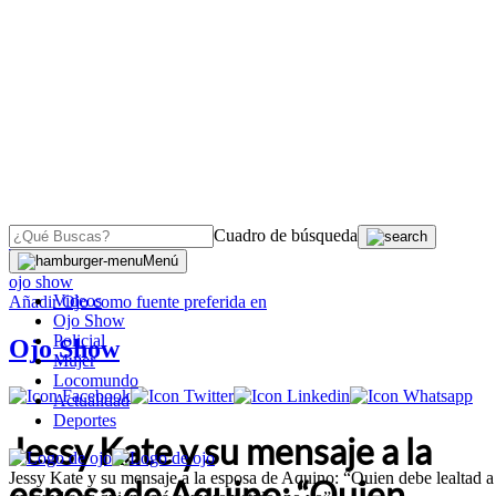
Cuadro de búsqueda
OJO
>
Menú
ojo show
Videos
Añadir
Ojo
como fuente preferida en
Ojo Show
Policial
Ojo Show
Mujer
Locomundo
Actualidad
Deportes
Jessy Kate y su mensaje a la
Jessy Kate y su mensaje a la esposa de Aquino: “Quien debe lealtad a
esposa de Aquino: “Quien