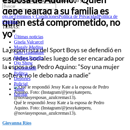
su familia es quien está comprometido, no yo”
debe lealtad a su familia es
ojo.pe
Términos y Condiciones
Política de Privacidad
Política de
quien está comprometido, no
Cookies
TEMAS:
yo”
Últimas noticias
Gisela Valcarcel
Magaly Medina
La exporrista del Sport Boys se defendió en
Cuto Guadalupe
sus redes sociales luego de ser encarada por
Melissa Paredes
Ojo Show
la esposa de Pedro Aquino: “Soy una mujer
Locomundo
Política
soltera, no le debo nada a nadie”
Deportes
Policial
Salud
Escolar
Qué le respondió Jessy Kate a la esposa de Pedro
Aquino. Foto: (Instagram/@jessykateperu,
@noviasyesposas_azulcremas13).
Giovanna Ríos