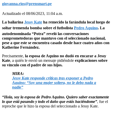
giovanna.rios@prensmart.pe
Actualizado el 08/06/2023, 11:04 a.m.
La bailarina
Jessy Kate
ha remecido la farándula local luego de
soltar tremenda bomba sobre el futbolista
Pedro Aquino
. La
autodenominada “Potra” reveló las conversaciones
comprometedoras que mantuvo con el seleccionado nacional,
pese a que este se encuentra casado desde hace cuatro años con
Katherine Fernández.
Precisamente,
la esposa de Aquino no dudó en encarar a Jessy
Kate
, a quién le envió un mensaje pidiéndole
explicaciones sobre
su vínculo con el padre de sus hijos.
MIRA:
Jessy Kate responde críticas tras exponer a Pedro
Aquino: “Soy una mujer soltera, no le debo nada a
nadie”
“Hola, soy la esposa de Pedro Aquino. Quiero saber exactamente
lo que está pasando y todo el daño que estás haciéndome”
, fue el
reproche que le hizo la esposa del seleccionado a Jessy Kate.