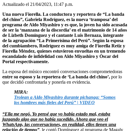
Actualizado el 21/04/2023, 11:47 p.m.
Una nueva Fiorella. La conductora y reportera de “La banda
del chino”, Gabriela Rodríguez, es la nueva ‘tramposa’ del
programa de Aldo Miyashiro y es que, la joven ha sido acusada
de ser la ‘manzana de la discordia’ en el matrimonio de 14 años
de Lizbeth Domínguez y el cantante Luis Bernaza, integrante
de la agrupación “La Primerísima del Perú”. Según la esposa
del cumbiambero, Rodríguez es muy amiga de Fiorella Retiz y
Fiorella Méndez, quienes estuvieron envueltas en un tremendo
escandalado de infidelidad con Aldo Miyashiro y Óscar del
Portal respectivamente.
La esposa del músico encontró conversaciones comprometedoras
entre su esposo y la reportera de ‘La banda del chino’,
por lo
que decidió confrontarla y ponerla en evidencia.
MIRA:
Trolean a Aldo Miyashiro durante pichanga: “Somos
los hombres más fieles del Perú” | VIDEO
“Ella me negó. Yo pensé que yo había estado mal, estaba
juzgando algo que no había sucedido. Ahora que veo el
WhatsApp, las conversaciones, en realidad, ellos tienen una
relación de tiempo”
, le contó Domínguez al programa de Magaly