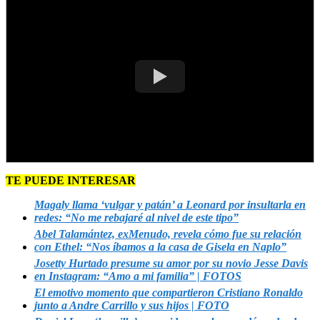
TE PUEDE INTERESAR
Magaly llama ‘vulgar y patán’ a Leonard por insultarla en
redes: “No me rebajaré al nivel de este tipo”
Abel Talamántez, exMenudo, revela cómo fue su relación
con Ethel: “Nos íbamos a la casa de Gisela en Naplo”
Josetty Hurtado presume su amor por su novio Jesse Davis
en Instagram: “Amo a mi familia” | FOTOS
El emotivo momento que compartieron Cristiano Ronaldo
junto a Andre Carrillo y sus hijos | FOTO