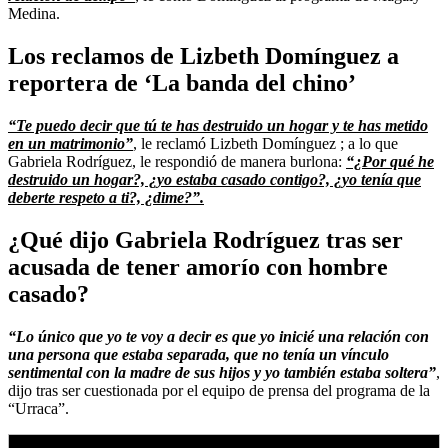
Medina.
Los reclamos de Lizbeth Domínguez a
reportera de ‘La banda del chino’
“Te puedo decir que tú te has destruido un hogar y te has metido
en un matrimonio”
, le reclamó Lizbeth Domínguez ; a lo que
Gabriela Rodríguez, le respondió de manera burlona:
“¿Por qué he
destruido un hogar?, ¿yo estaba casado contigo?, ¿yo tenía que
deberte respeto a ti?, ¿dime?”.
¿Qué dijo Gabriela Rodríguez tras ser
acusada de tener amorío con hombre
casado?
“Lo único que yo te voy a decir es que yo inicié una relación con
una persona que estaba separada, que no tenía un vínculo
sentimental con la madre de sus hijos y yo también estaba soltera”
,
dijo tras ser cuestionada por el equipo de prensa del programa de la
“Urraca”.