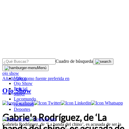
Cuadro de búsqueda
OJO
>
Menú
ojo show
Videos
Añadir
Ojo
como fuente preferida en
Ojo Show
Policial
Ojo Show
Mujer
Locomundo
Actualidad
Deportes
Gabriela Rodríguez, de ‘La
Gabriela Rodríguez, de ‘La banda del chino’, es acusada de ser la
banda del chino’, es acusada de