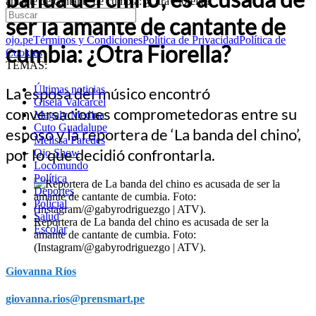
amante de cantante de cumbia: ¿Otra Fiorella?
ser la amante de cantante de
ojo.pe
Términos y Condiciones
Política de Privacidad
Política de
cumbia: ¿Otra Fiorella?
Cookies
TEMAS:
Últimas noticias
La esposa del músico encontró
Gisela Valcarcel
conversaciones comprometedoras entre su
Magaly Medina
Cuto Guadalupe
esposo y la reportera de ‘La banda del chino’,
Melissa Paredes
por lo que decidió confrontarla.
Ojo Show
Locomundo
Política
Deportes
Policial
Salud
Reportera de La banda del chino es acusada de ser la
Escolar
amante de cantante de cumbia. Foto:
(Instagram/@gabyrodriguezgo | ATV).
Giovanna Ríos
giovanna.rios@prensmart.pe