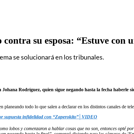
 contra su esposa: “Estuve con u
ema se solucionará en los tribunales.
a Johana Rodríguez, quien sigue negando hasta la fecha haberle sido 
en planeando todo lo que salen a declarar en los distintos canales de tele
por supuesta infidelidad con “Zaperokito”│VIDEO
 como lobos y comenzaron a hablar cosas que no son, entonces opté por 
iguen negando hasta le final”,
comenzó diciendo para las cámaras de ‘En