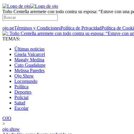
Toño Centella arremete con todo contra su esposa: “Estuve con una p
ojo.pe
Términos y Condiciones
Política de Privacidad
Política de Cook
TEMAS:
Últimas noticias
Gisela Valcarcel
Magaly Medina
Cuto Guadalupe
Melissa Paredes
Ojo Show
Locomundo
Política
Deportes
Policial
Salud
Escolar
OJO
>
ojo show