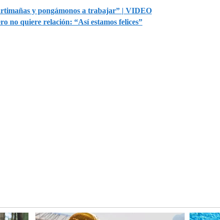
 artimañas y pongámonos a trabajar” | VIDEO
o no quiere relación: “Así estamos felices”