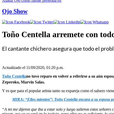
Añadir
Ojo
como fuente preferida en
Ojo Show
Toño Centella arremete con todo
El cantante chichero asegura que todo el probl
Actualizado el 11/09/2020, 01:20 p.m.
Toño Centella
no tuvo reparo en volver a referirse a su aún espos
Zeperoko, Marvin Salas.
Y es que para el popular artista tanto su expareja como el salsero vien
MIRA: “Ellos mienten”: Toño Centella encara a su esposa 
“A mi me dijeron que iba a estar solo y luego salieron estos señores
niegan, eso ya se verá en la justicia, para ellos no es suficiente, lo s