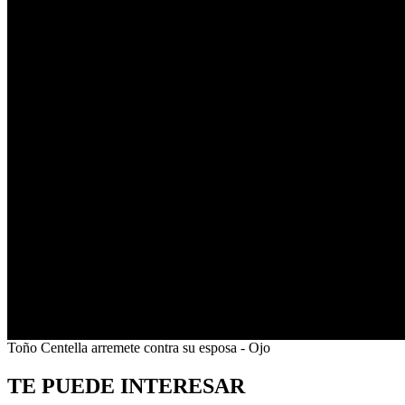
0
Toño Centella arremete contra su esposa - Ojo
seconds
of
TE PUEDE INTERESAR
2
minutes,