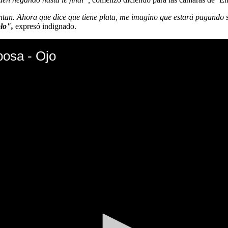
untan. Ahora que dice que tiene plata, me imagino que estará pagando 
blo",
expresó indignado.
posa - Ojo