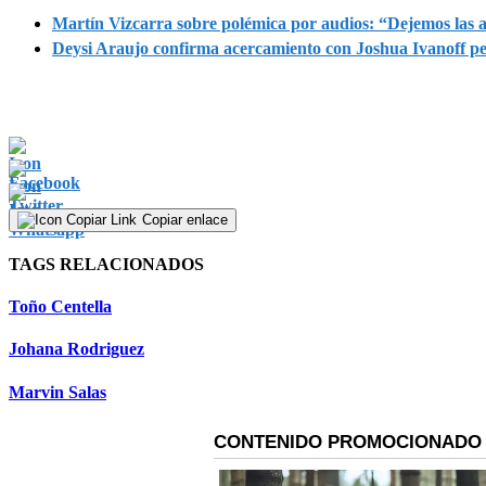
19
Martín Vizcarra sobre polémica por audios: “Dejemos las
seconds
Volume
Deysi Araujo confirma acercamiento con Joshua Ivanoff per
90%
Copiar enlace
TAGS RELACIONADOS
Toño Centella
Johana Rodriguez
Marvin Salas