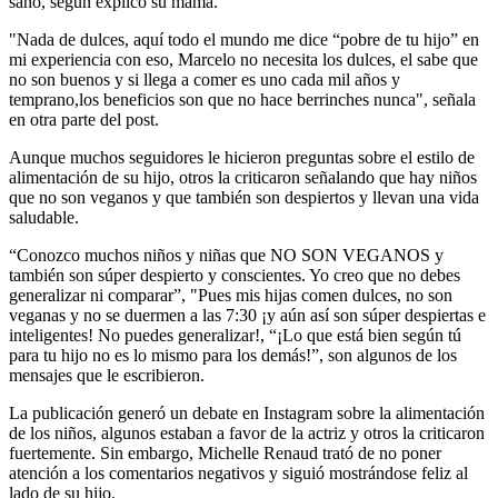
sano, según explicó su mamá.
"Nada de dulces, aquí todo el mundo me dice “pobre de tu hijo” en
mi experiencia con eso, Marcelo no necesita los dulces, el sabe que
no son buenos y si llega a comer es uno cada mil años y
temprano,los beneficios son que no hace berrinches nunca", señala
en otra parte del post.
Aunque muchos seguidores le hicieron preguntas sobre el estilo de
alimentación de su hijo, otros la criticaron señalando que hay niños
que no son veganos y que también son despiertos y llevan una vida
saludable.
“Conozco muchos niños y niñas que NO SON VEGANOS y
también son súper despierto y conscientes. Yo creo que no debes
generalizar ni comparar”, "Pues mis hijas comen dulces, no son
veganas y no se duermen a las 7:30 ¡y aún así son súper despiertas e
inteligentes! No puedes generalizar!, “¡Lo que está bien según tú
para tu hijo no es lo mismo para los demás!”, son algunos de los
mensajes que le escribieron.
La publicación generó un debate en Instagram sobre la alimentación
de los niños, algunos estaban a favor de la actriz y otros la criticaron
fuertemente. Sin embargo, Michelle Renaud trató de no poner
atención a los comentarios negativos y siguió mostrándose feliz al
lado de su hijo.