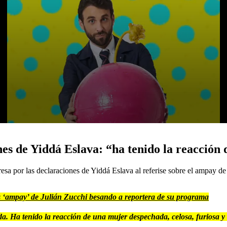
s de Yiddá Eslava: “ha tenido la reacción 
a por las declaraciones de Yiddá Eslava al referise sobre el ampay de 
 ‘ampay’ de Julián Zucchi besando a reportera de su programa
a. Ha tenido la reacción de una mujer despechada, celosa, furiosa y r