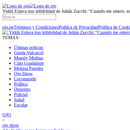
Yiddá Eslava tras infidelidad de Julián Zucchi: “Cuando me entero, to
ojo.pe
Términos y Condiciones
Política de Privacidad
Política de Cook
TEMAS:
Últimas noticias
Gisela Valcarcel
Magaly Medina
Cuto Guadalupe
Melissa Paredes
Ojo Show
Locomundo
Política
Deportes
Policial
Salud
Escolar
OJO
>
ojo show