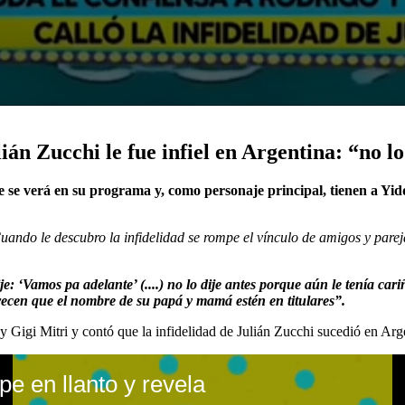
án Zucchi le fue infiel en Argentina: “no lo
se verá en su programa y, como personaje principal, tienen a Yidd
Cuando le descubro la infidelidad se rompe el vínculo de amigos y parej
e: ‘Vamos pa adelante’ (....) no lo dije antes porque aún le tenía c
merecen que el nombre de su papá y mamá estén en titulares”.
igi Mitri y contó que la infidelidad de Julián Zucchi sucedió en Arge
 en llanto y revela