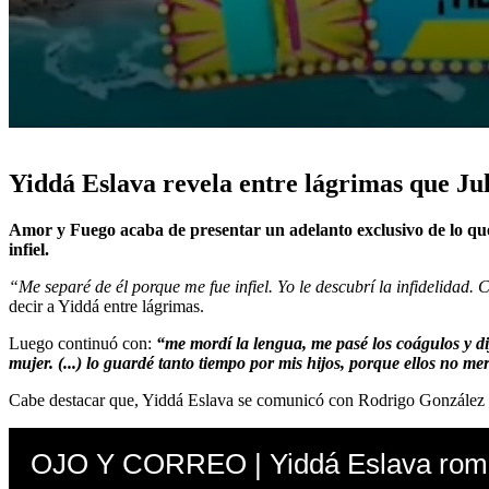
0
seconds
of
Yiddá Eslava revela entre lágrimas que Juli
3
minutes,
15
Amor y Fuego acaba de presentar un adelanto exclusivo de lo que 
seconds
Volume
infiel.
90%
“Me separé de él porque me fue infiel. Yo le descubrí la infidelidad. 
decir a Yiddá entre lágrimas.
Luego continuó con:
“me mordí la lengua, me pasé los coágulos y dij
mujer. (...) lo guardé tanto tiempo por mis hijos, porque ellos no 
Cabe destacar que, Yiddá Eslava se comunicó con Rodrigo González y G
OJO Y CORREO | Yiddá Eslava rompe