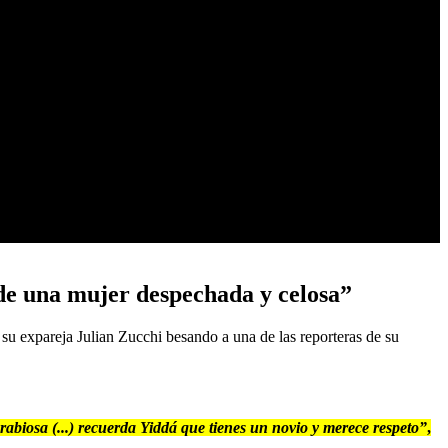
de una mujer despechada y celosa”
su expareja Julian Zucchi besando a una de las reporteras de su
abiosa (...) recuerda Yiddá que tienes un novio y merece respeto”
,