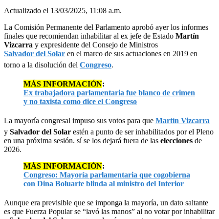
Actualizado el 13/03/2025, 11:08 a.m.
La Comisión Permanente del Parlamento aprobó ayer los informes
finales que recomiendan inhabilitar al ex jefe de Estado
Martín
Vizcarra
y expresidente del Consejo de Ministros
Salvador del Solar
en el marco de sus actuaciones en 2019 en
torno a la disolución del
Congreso
.
MÁS INFORMACIÓN
:
Ex trabajadora parlamentaria fue blanco de crimen
y no taxista como dice el Congreso
La mayoría congresal impuso sus votos para que
Martín Vizcarra
y
Salvador del Solar
estén a punto de ser inhabilitados por el Pleno
en una próxima sesión. sí se los dejará fuera de las
elecciones
de
2026.
MÁS INFORMACIÓN
:
Congreso: Mayoría parlamentaria que cogobierna
con Dina Boluarte blinda al ministro del Interior
Aunque era previsible que se imponga la mayoría, un dato saltante
es que Fuerza Popular se “lavó las manos” al no votar por inhabilitar