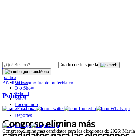
Cuadro de búsqueda
OJO
>
Menú
politica
Videos
Añadir
Ojo
como fuente preferida en
Ojo Show
Policial
Política
Mujer
Locomundo
Actualidad
Deportes
Congreso elimina más
Congreso elimina más candidatos para las elecciones de 2026: Martín
candidatos para las elecciones