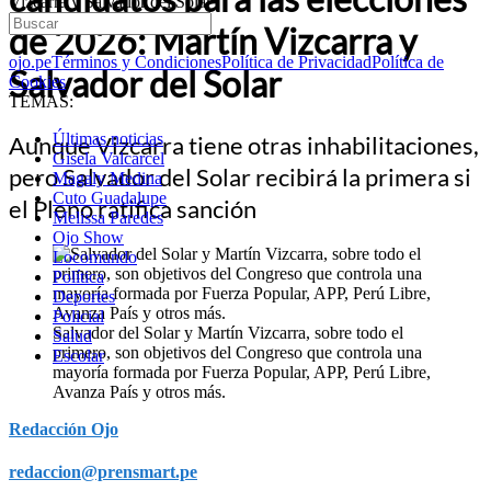
Vizcarra y Salvador del Solar
de 2026: Martín Vizcarra y
ojo.pe
Términos y Condiciones
Política de Privacidad
Política de
Salvador del Solar
Cookies
TEMAS:
Últimas noticias
Aunque Vizcarra tiene otras inhabilitaciones,
Gisela Valcarcel
pero Salvador del Solar recibirá la primera si
Magaly Medina
Cuto Guadalupe
el Pleno ratifica sanción
Melissa Paredes
Ojo Show
Locomundo
Política
Deportes
Policial
Salvador del Solar y Martín Vizcarra, sobre todo el
Salud
primero, son objetivos del Congreso que controla una
Escolar
mayoría formada por Fuerza Popular, APP, Perú Libre,
Avanza País y otros más.
Redacción Ojo
redaccion@prensmart.pe