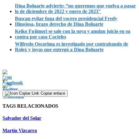
Dina Boluarte advierte: “no queremos que vuelva a pasar
lo de diciembre de 2022 y enero de 2023″
Buscan evitar fuga del vocero presidencial Fredy
Hinojosa, brazo derecho de Dina Boluarte
Keiko Fujimori se sale con la suya y anulan juicio en su
contra por caso Cocteles
Wilfredo Oscorima es investigado por contrabando de
Rolex y joyas que entregó a Dina Boluarte
Copiar enlace
TAGS RELACIONADOS
Salvador del Solar
Martín Vizcarra