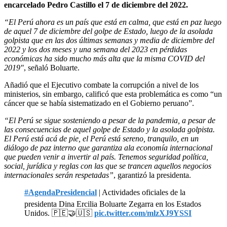
encarcelado Pedro Castillo el 7 de diciembre del 2022.
“El Perú ahora es un país que está en calma, que está en paz luego
de aquel 7 de diciembre del golpe de Estado, luego de la asolada
golpista que en las dos últimas semanas y media de diciembre del
2022 y los dos meses y una semana del 2023 en pérdidas
económicas ha sido mucho más alta que la misma COVID del
2019″
, señaló Boluarte.
Añadió que el Ejecutivo combate la corrupción a nivel de los
ministerios, sin embargo, calificó que esta problemática es como “un
cáncer que se había sistematizado en el Gobierno peruano”.
“El Perú se sigue sosteniendo a pesar de la pandemia, a pesar de
las consecuencias de aquel golpe de Estado y la asolada golpista.
El Perú está acá de pie, el Perú está sereno, tranquilo, en un
diálogo de paz interno que garantiza ala economía internacional
que pueden venir a invertir al país. Tenemos seguridad política,
social, jurídica y reglas con las que se trancen aquellos negocios
internacionales serán respetadas”
, garantizó la presidenta.
#AgendaPresidencial
| Actividades oficiales de la
presidenta Dina Ercilia Boluarte Zegarra en los Estados
Unidos. 🇵🇪🤝🇺🇸
pic.twitter.com/mlzXJ9YSSI