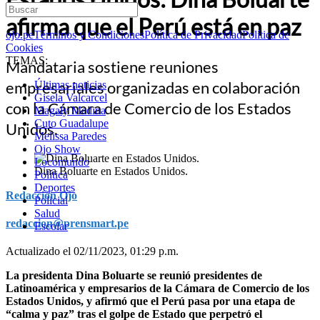
afirma que el Perú está en paz
ojo.pe
Términos y Condiciones
Política de Privacidad
Política de
Cookies
TEMAS:
Mandataria sostiene reuniones
empresariales organizadas en colaboración
Últimas noticias
Gisela Valcarcel
con la Cámara de Comercio de los Estados
Magaly Medina
Cuto Guadalupe
Unidos.
Melissa Paredes
Ojo Show
Locomundo
Dina Boluarte en Estados Unidos.
Política
Deportes
Redacción Ojo
Policial
Salud
redaccion@prensmart.pe
Escolar
Actualizado el 02/11/2023, 01:29 p.m.
La presidenta Dina Boluarte se reunió presidentes de
Latinoamérica y empresarios de la Cámara de Comercio de los
Estados Unidos, y afirmó que el Perú pasa por una etapa de
“calma y paz” tras el golpe de Estado que perpetró el