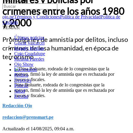
1980 y 2000
crímenes entre los años 1980
ojo.pe
Términos y Condiciones
Política de Privacidad
Política de
y 2000
Cookies
TEMAS:
Últimas noticias
Promulga ley de amnistía por delitos, incluso
Gisela Valcarcel
crímenes de lesa humanidad, en época de
Magaly Medina
Cuto Guadalupe
terrorismo
Melissa Paredes
Ojo Show
Locomundo
Política
Deportes
Dina Boluarte, rodeada de lo congresistas que la
Policial
apoyan, firmó la ley de amnistía que es rechazada por
Salud
jueces y fiscales.
Escolar
Redacción Ojo
redaccion@prensmart.pe
Actualizado el 14/08/2025, 09:04 a.m.