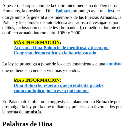
A pesar de la oposición de la Corte Interamericana de Derechos
Humanos, la presidenta Dina
Boluarte
promulgó ayer una
ley
que
otorga amnistía general a los miembros de las Fuerzas Armadas, la
Policía y los comités de autodefensa acusados o investigados por
delitos, incluso crímenes de lesa humanidad, cometidos durante el
conflicto armado interno entre 1980 y 2000.
MÁS INFORMACIÓN
:
Acusan a Dina Boluarte de mentirosa y dicen que
Congreso democrático ya la habría vacado
La
ley
se promulga a pesar de los cuestionamientos a una
amnistía
que no tiene en cuenta a víctimas y deudos.
MÁS INFORMACIÓN
:
Dina Boluarte: esperan que presidenta pruebe
cómo multiplicó por tres su patrimonio
En Palacio de Gobierno, congresistas aplaudieron a
Boluarte
por
promulgar la
ley
por la que militares y policías son favorecidos por
la norma de
amnistía
.
Palabras de Dina