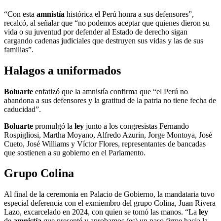
“Con esta
amnistía
histórica el Perú honra a sus defensores”,
recalcó, al señalar que “no podemos aceptar que quienes dieron su
vida o su juventud por defender al Estado de derecho sigan
cargando cadenas judiciales que destruyen sus vidas y las de sus
familias”.
Halagos a uniformados
Boluarte
enfatizó que la amnistía confirma que “el Perú no
abandona a sus defensores y la gratitud de la patria no tiene fecha de
caducidad”.
Boluarte
promulgó la
ley
junto a los congresistas Fernando
Rospigliosi, Martha Moyano, Alfredo Azurin, Jorge Montoya, José
Cueto, José Williams y Víctor Flores, representantes de bancadas
que sostienen a su gobierno en el Parlamento.
Grupo Colina
Al final de la ceremonia en Palacio de Gobierno, la mandataria tuvo
especial deferencia con el exmiembro del grupo Colina, Juan Rivera
Lazo, excarcelado en 2024, con quien se tomó las manos. “La
ley
de
amnistía
que presenté y aprobamos (es) un paso firme hacia la