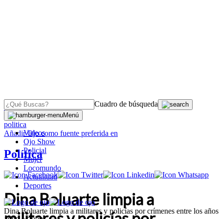
Cuadro de búsqueda
OJO
>
Menú
politica
Videos
Añadir
Ojo
como fuente preferida en
Ojo Show
Policial
Política
Mujer
Locomundo
Actualidad
Deportes
Dina Boluarte limpia a
Dina Boluarte limpia a militares y policías por crímenes entre los años
militares y policías por