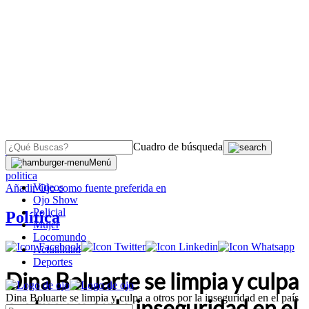
Cuadro de búsqueda
OJO
>
Menú
politica
Videos
Añadir
Ojo
como fuente preferida en
Ojo Show
Policial
Política
Mujer
Locomundo
Actualidad
Deportes
Dina Boluarte se limpia y culpa
Dina Boluarte se limpia y culpa a otros por la inseguridad en el país
a otros por la inseguridad en el