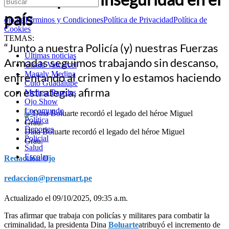
país
ojo.pe
Términos y Condiciones
Política de Privacidad
Política de
Cookies
TEMAS:
“Junto a nuestra Policía (y) nuestras Fuerzas
Últimas noticias
Armadas seguimos trabajando sin descanso,
Gisela Valcarcel
Magaly Medina
enfrentando al crimen y lo estamos haciendo
Cuto Guadalupe
con estrategia, afirma
Melissa Paredes
Ojo Show
Locomundo
Política
Deportes
Dina Boluarte recordó el legado del héroe Miguel
Policial
Grau.
Salud
Escolar
Redacción Ojo
redaccion@prensmart.pe
Actualizado el 09/10/2025, 09:35 a.m.
Tras afirmar que trabaja con policías y militares para combatir la
criminalidad, la presidenta Dina
Boluarte
atribuyó el incremento de