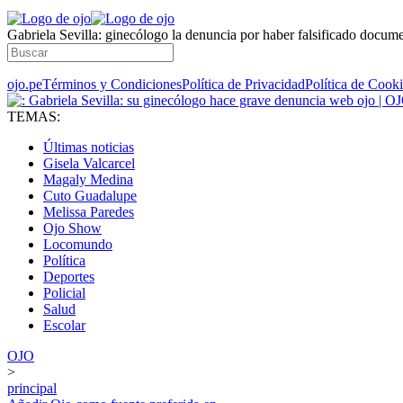
Gabriela Sevilla: ginecólogo la denuncia por haber falsificado docu
ojo.pe
Términos y Condiciones
Política de Privacidad
Política de Cook
TEMAS:
Últimas noticias
Gisela Valcarcel
Magaly Medina
Cuto Guadalupe
Melissa Paredes
Ojo Show
Locomundo
Política
Deportes
Policial
Salud
Escolar
OJO
>
principal