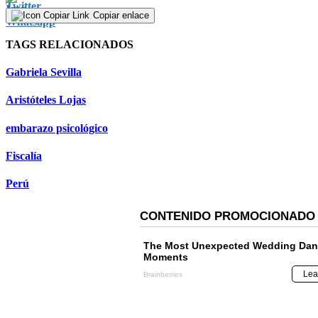
minute,
Copiar enlace
31
seconds
Volume
TAGS RELACIONADOS
90%
Gabriela Sevilla
Aristóteles Lojas
embarazo psicológico
Fiscalía
Perú