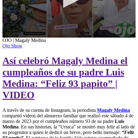
0
OJO | Magaly Medina
seconds
Ojo Show
of
25
Así celebró Magaly Medina el
seconds
cumpleaños de su padre Luis
Medina: “Feliz 93 papito” |
VIDEO
A través de su cuenta de Instagram, la periodista
Magaly Medina
compartió videos del almuerzo familiar que realizó este sábado 4 de
marzo de 2023 por el cumpleaños número 93 de su padre
Luis
Medina
. En sus historias, la “Urraca” se mostró muy feliz al lado de
su progenitor a quien le dedicó un breve, pero bello mensaje:
“Feliz
93 papito”.
El patriarca de la familia Vela estuvo acompañado de