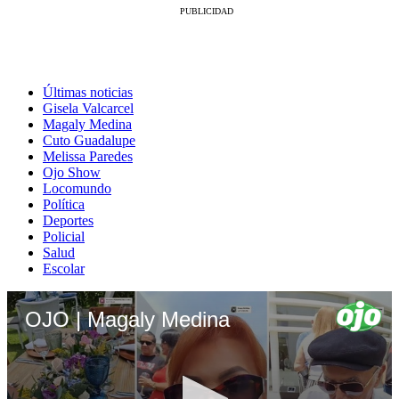
Últimas noticias
Gisela Valcarcel
Magaly Medina
Cuto Guadalupe
Melissa Paredes
Ojo Show
Locomundo
Política
Deportes
Policial
Salud
Escolar
OJO | Magaly Medina