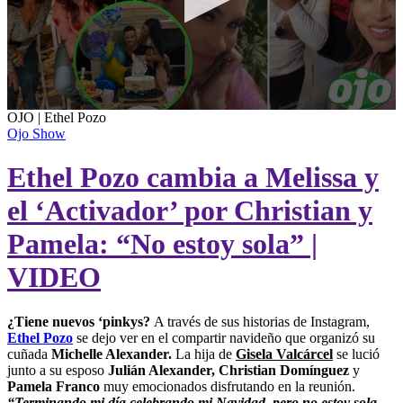
0
OJO | Ethel Pozo
seconds
Ojo Show
of
13
Ethel Pozo cambia a Melissa y
seconds
el ‘Activador’ por Christian y
Pamela: “No estoy sola” |
VIDEO
¿Tiene nuevos ‘pinkys?
A través de sus historias de Instagram,
Ethel Pozo
se dejo ver en el compartir navideño que organizó su
cuñada
Michelle Alexander.
La hija de
Gisela Valcárcel
se lució
junto a su esposo
Julián Alexander, Christian Domínguez
y
Pamela Franco
muy emocionados disfrutando en la reunión.
“Terminando mi día celebrando mi Navidad, pero no estoy sola,