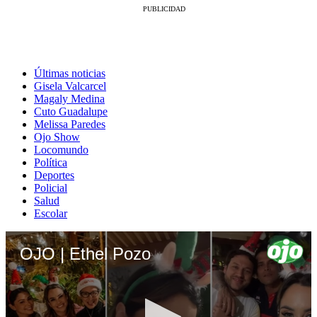
Últimas noticias
Gisela Valcarcel
Magaly Medina
Cuto Guadalupe
Melissa Paredes
Ojo Show
Locomundo
Política
Deportes
Policial
Salud
Escolar
OJO | Ethel Pozo