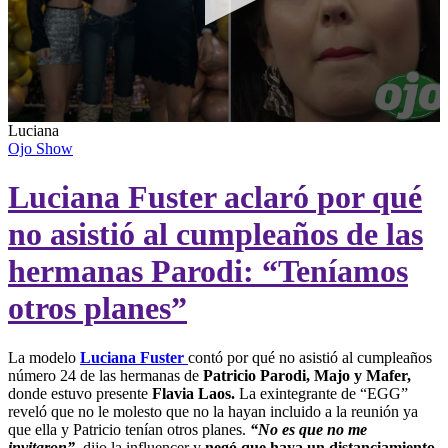
0
Luciana
seconds
Ojo Show
of
0
Luciana Fuster aclaró por qué
seconds
no asistió al cumpleaños de las
hermanas Parodi: “Teníamos
otros planes”
La modelo
Luciana Fuster
contó por qué no asistió al cumpleaños
número 24 de las hermanas de
Patricio Parodi, Majo y Mafer,
donde estuvo presente
Flavia Laos.
La exintegrante de “EGG”
reveló que no le molesto que no la hayan incluido a la reunión ya
que ella y Patricio tenían otros planes.
“No es que no me
invitaron”,
dijo la influencer y
negó que haya un distanciamiento