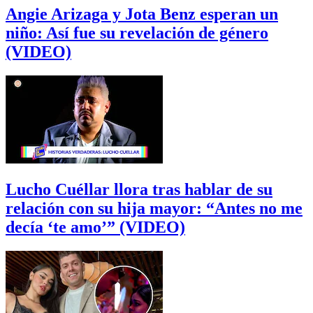
Angie Arizaga y Jota Benz esperan un
niño: Así fue su revelación de género
(VIDEO)
Lucho Cuéllar llora tras hablar de su
relación con su hija mayor: “Antes no me
decía ‘te amo’” (VIDEO)