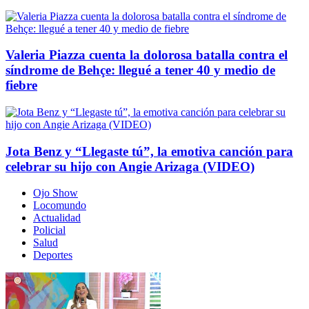
Valeria Piazza cuenta la dolorosa batalla contra el
síndrome de Behçe: llegué a tener 40 y medio de
fiebre
Jota Benz y “Llegaste tú”, la emotiva canción para
celebrar su hijo con Angie Arizaga (VIDEO)
Ojo Show
Locomundo
Actualidad
Policial
Salud
Deportes