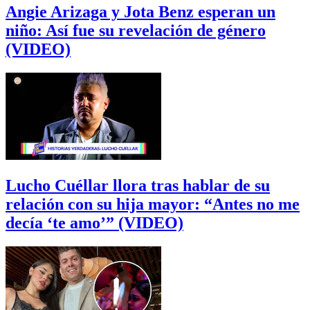
Angie Arizaga y Jota Benz esperan un
niño: Así fue su revelación de género
(VIDEO)
Lucho Cuéllar llora tras hablar de su
relación con su hija mayor: “Antes no me
decía ‘te amo’” (VIDEO)