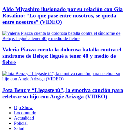
Aldo Miyashiro ilusionado por su relación con Gia
Rosalino: “Lo que pase entre nosotros, se queda
entre nosotros” (VIDEO)
Valeria Piazza cuenta la dolorosa batalla contra el
síndrome de Behçe: llegué a tener 40 y medio de
fiebre
Jota Benz y “Llegaste tú”, la emotiva canción para
celebrar su hijo con Angie Arizaga (VIDEO)
Ojo Show
Locomundo
Actualidad
Policial
Salud