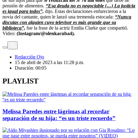
de sus hijos para que l
e reduzcan los S/ 78 mil soles
que debe de
pensión de alimentos.
“Esa deuda no es negociable (…) La justicia
es igual para todos”,
dijo. Estas declaraciones enfurecieron a la
novia del cantante, quien le lanzó una tremenda estocada:
“Nunca
discutas con alguien cuyo televisor es más grande que su
biblioteca”,
fue la frase de la actriz Emilia Clarke que compartió.
Video:
(Instagram/@olenkacuba4).
Redacción Ojo
15 de abril de 2023 a las 11:28 p.m.
Duración:
00:05
PLAYLIST
Melissa Paredes entre lágrimas al recordar
separación de su hija: “es un triste recuerdo”