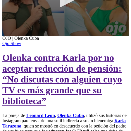
0
OJO | Olenka Cuba
seconds
Ojo Show
of
5
Olenka contra Karla por no
seconds
aceptar reducción de pensión:
“No discutas con alguien cuyo
TV es más grande que su
biblioteca”
La pareja de
Leonard León
,
Olenka Cuba
, utilizó sus historias de
Instagram para enviarle una sutil indirecta a su archienemiga
Karla
Tarazona
, quien se mostró en desacuerdo con la petición del padre