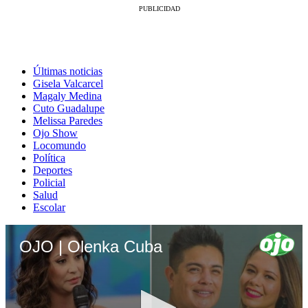
Últimas noticias
Gisela Valcarcel
Magaly Medina
Cuto Guadalupe
Melissa Paredes
Ojo Show
Locomundo
Política
Deportes
Policial
Salud
Escolar
OJO | Olenka Cuba