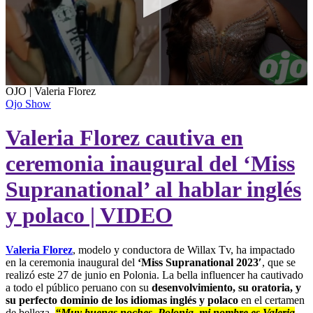
0
OJO | Valeria Florez
seconds
Ojo Show
of
58
Valeria Florez cautiva en
seconds
ceremonia inaugural del ‘Miss
Supranational’ al hablar inglés
y polaco | VIDEO
Valeria Florez
, modelo y conductora de Willax Tv, ha impactado
en la ceremonia inaugural del
‘Miss Supranational 2023′
, que se
realizó este 27 de junio en Polonia. La bella influencer ha cautivado
a todo el público peruano con su
desenvolvimiento, su oratoria, y
su perfecto dominio de los idiomas inglés y polaco
en el certamen
de belleza.
“Muy buenas noches, Polonia, mi nombre es Valeria