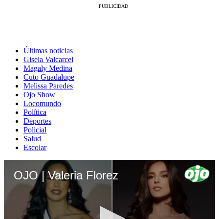
Últimas noticias
Gisela Valcarcel
Magaly Medina
Cuto Guadalupe
Melissa Paredes
Ojo Show
Locomundo
Política
Deportes
Policial
Salud
Escolar
OJO | Valeria Florez