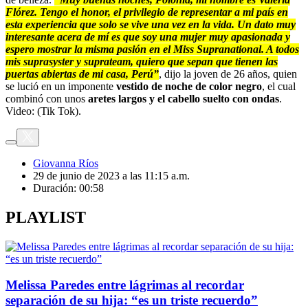
Flórez. Tengo el honor, el privilegio de representar a mi país en
esta experiencia que solo se vive una vez en la vida. Un dato muy
interesante acera de mí es que soy una mujer muy apasionada y
espero mostrar la misma pasión en el Miss Supranational. A todos
mis suprasyster y suprateam, quiero que sepan que tienen las
puertas abiertas de mi casa, Perú”
, dijo la joven de 26 años, quien
se lució en un imponente
vestido de noche de color negro
, el cual
combinó con unos
aretes largos y el cabello suelto con ondas
.
Video: (Tik Tok).
Giovanna Ríos
29 de junio de 2023 a las 11:15 a.m.
Duración:
00:58
PLAYLIST
Melissa Paredes entre lágrimas al recordar
separación de su hija: “es un triste recuerdo”