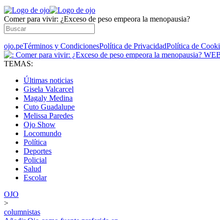
Comer para vivir: ¿Exceso de peso empeora la menopausia?
ojo.pe
Términos y Condiciones
Política de Privacidad
Política de Cook
TEMAS:
Últimas noticias
Gisela Valcarcel
Magaly Medina
Cuto Guadalupe
Melissa Paredes
Ojo Show
Locomundo
Política
Deportes
Policial
Salud
Escolar
OJO
>
columnistas