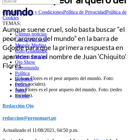
mundo
ojo.pe
Términos y Condiciones
Política de Privacidad
Política de
Cookies
TEMAS:
Aunque suene cruel, solo basta buscar “el
Últimas noticias
peor arquero del mundo” en la barra de
Gisela Valcarcel
Magaly Medina
Google para que la primera respuesta en
Cuto Guadalupe
aparecer sea el nombre de Juan ‘Chiquito’
Melissa Paredes
Ojo Show
Flores.
Locomundo
Política
Deportes
Policial
Juan Flores es el peor arquero del mundo. Foto: (redes
Salud
sociales).
Escolar
Redacción Ojo
redaccion@prensmart.pe
Actualizado el 11/08/2021, 04:50 p.m.