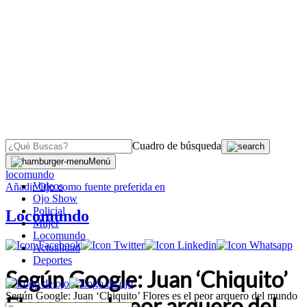
Cuadro de búsqueda
OJO
>
Menú
locomundo
Videos
Añadir
Ojo
como fuente preferida en
Ojo Show
Policial
Locomundo
Mujer
Locomundo
Actualidad
Deportes
Según Google: Juan ‘Chiquito’
Según Google: Juan ‘Chiquito’ Flores es el peor arquero del mundo
Flores es el peor arquero del