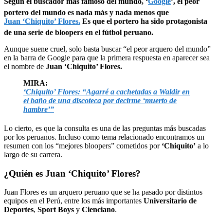
Según el buscador más famoso del mundo, ‘
Google
’, el peor
portero del mundo es nada más y nada menos que
Juan ‘Chiquito’ Flores.
Es que el portero ha sido protagonista
de una serie de bloopers en el fútbol peruano.
Aunque suene cruel, solo basta buscar “el peor arquero del mundo”
en la barra de Google para que la primera respuesta en aparecer sea
el nombre de
Juan ‘Chiquito’ Flores.
MIRA:
‘Chiquito’ Flores: “Agarré a cachetadas a Waldir en
el baño de una discoteca por decirme ‘muerto de
hambre’”
Lo cierto, es que la consulta es una de las preguntas más buscadas
por los peruanos. Incluso como tema relacionado encontramos un
resumen con los “mejores bloopers” cometidos por
‘Chiquito’
a lo
largo de su carrera.
¿Quién es Juan ‘Chiquito’ Flores?
Juan Flores es un arquero peruano que se ha pasado por distintos
equipos en el Perú, entre los más importantes
Universitario de
Deportes
,
Sport Boys
y
Cienciano
.