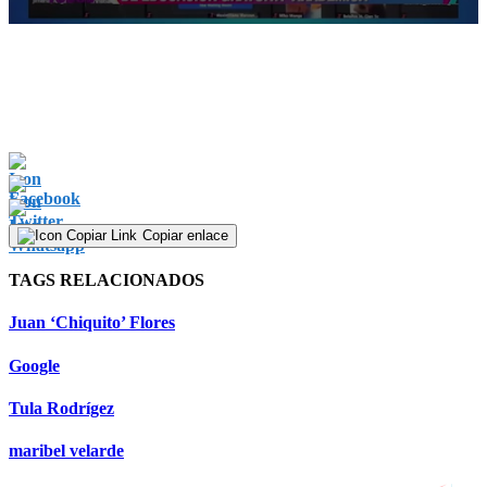
0
seconds
of
2
minutes,
52
seconds
Copiar enlace
TAGS RELACIONADOS
Juan ‘Chiquito’ Flores
Google
Tula Rodrígez
maribel velarde