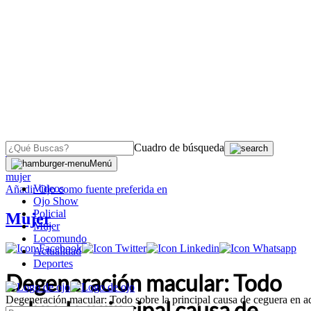
Cuadro de búsqueda
OJO
>
Menú
mujer
Videos
Añadir
Ojo
como fuente preferida en
Ojo Show
Policial
Mujer
Mujer
Locomundo
Actualidad
Deportes
Degeneración macular: Todo
Degeneración macular: Todo sobre la principal causa de ceguera en a
sobre la principal causa de