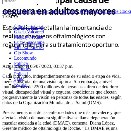
ceguera en adultos mayores
ojo.pe
Términos y Condiciones
Política de Privacidad
Política de Cook
TEMAS:
Especialistas detallan la importancia de
Últimas noticias
Gisela Valcarcel
realizar chequeos oftalmológicos con
Magaly Medina
Cuto Guadalupe
regularidad para su tratamiento oportuno.
Melissa Paredes
Ojo Show
Locomundo
Política
Actualizado el 05/07/2023, 03:37 p.m.
Deportes
Policial
Cada individuo, independientemente de su edad o etapa de vida,
Salud
merece disfrutar de una visión óptima. Sin embargo, a nivel
Escolar
mundial, más de 2200 millones de personas sufren de deterioro
visual, discapacidad visual y ceguera, condiciones que afectan
progresivamente la visión en personas de todas las edades, según
datos de la Organización Mundial de la Salud (OMS).
Precisamente, una de las enfermedades que más prevalece y que
afecta la visión de manera significativa se llama degeneración
macular asociada a la edad (DMAE), comenta, Diana López,
Gerente médico de oftalmología de Roche. “La DMAE es una