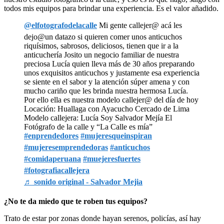
todos mis equipos para brindar una experiencia. Es el valor añadido.
@elfotografodelacalle
Mi gente callejer@ acá les
dejo@un datazo si quieren comer unos anticuchos
riquísimos, sabrosos, deliciosos, tienen que ir a la
anticuchería Josito un negocio familiar de nuestra
preciosa Lucía quien lleva más de 30 años preparando
unos exquisitos anticuchos y justamente esa experiencia
se siente en el sabor y la atención súper amena y con
mucho cariño que les brinda nuestra hermosa Lucía.
Por ello ella es nuestra modelo callejer@ del día de hoy
Locación: Huallaga con Ayacucho Cercado de Lima
Modelo callejera: Lucía Soy Salvador Mejía El
Fotógrafo de la calle y “La Calle es mía”
#enprendedores
#mujeresqueinspiran
#mujeresemprendedoras
#anticuchos
#comidaperuana
#muejeresfuertes
#fotografiacallejera
♬ sonido original - Salvador Mejia
¿No te da miedo que te roben tus equipos?
Trato de estar por zonas donde hayan serenos, policías, así hay