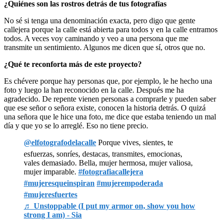
¿Quiénes son las rostros detrás de tus fotografías
No sé si tenga una denominación exacta, pero digo que gente
callejera porque la calle está abierta para todos y en la calle entramos
todos. A veces voy caminando y veo a una persona que me
transmite un sentimiento. Algunos me dicen que sí, otros que no.
¿Qué te reconforta más de este proyecto?
Es chévere porque hay personas que, por ejemplo, le he hecho una
foto y luego la han reconocido en la calle. Después me ha
agradecido. De repente vienen personas a comprarle y pueden saber
que ese señor o señora existe, conocen la historia detrás. O quizá
una señora que le hice una foto, me dice que estaba teniendo un mal
día y que yo se lo arreglé. Eso no tiene precio.
@elfotografodelacalle
Porque vives, sientes, te
esfuerzas, sonríes, destacas, transmites, emocionas,
vales demasiado. Bella, mujer hermosa, mujer valiosa,
mujer imparable.
#fotografiacallejera
#mujeresqueinspiran
#mujerempoderada
#mujeresfuertes
♬ Unstoppable (I put my armor on, show you how
strong I am) - Sia