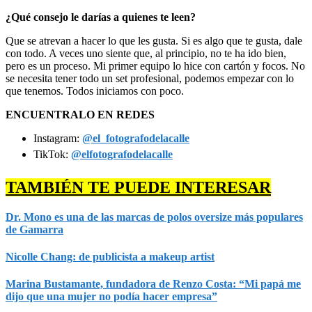
¿Qué consejo le darías a quienes te leen?
Que se atrevan a hacer lo que les gusta. Si es algo que te gusta, dale
con todo. A veces uno siente que, al principio, no te ha ido bien,
pero es un proceso. Mi primer equipo lo hice con cartón y focos. No
se necesita tener todo un set profesional, podemos empezar con lo
que tenemos. Todos iniciamos con poco.
ENCUENTRALO EN REDES
Instagram:
@el_fotografodelacalle
TikTok:
@elfotografodelacalle
TAMBIÉN TE PUEDE INTERESAR
Dr. Mono es una de las marcas de polos oversize más populares
de Gamarra
Nicolle Chang: de publicista a makeup artist
Marina Bustamante, fundadora de Renzo Costa: “Mi papá me
dijo que una mujer no podía hacer empresa”