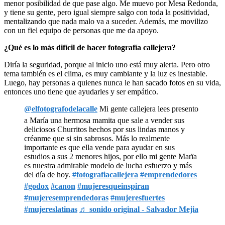
menor posibilidad de que pase algo. Me muevo por Mesa Redonda,
y tiene su gente, pero igual siempre salgo con toda la positividad,
mentalizando que nada malo va a suceder. Además, me movilizo
con un fiel equipo de personas que me da apoyo.
¿Qué es lo más difícil de hacer fotografía callejera?
Diría la seguridad, porque al inicio uno está muy alerta. Pero otro
tema también es el clima, es muy cambiante y la luz es inestable.
Luego, hay personas a quienes nunca le han sacado fotos en su vida,
entonces uno tiene que ayudarles y ser empático.
@elfotografodelacalle
Mi gente callejera lees presento
a María una hermosa mamita que sale a vender sus
deliciosos Churritos hechos por sus lindas manos y
créanme que si sin sabrosos. Más lo realmente
importante es que ella vende para ayudar en sus
estudios a sus 2 menores hijos, por ello mi gente Marïa
es nuestra admirable modelo de lucha esfuerzo y más
del día de hoy.
#fotografiacallejera
#emprendedores
#godox
#canon
#mujeresqueinspiran
#mujeresemprendedoras
#mujeresfuertes
#mujereslatinas
♬ sonido original - Salvador Mejia