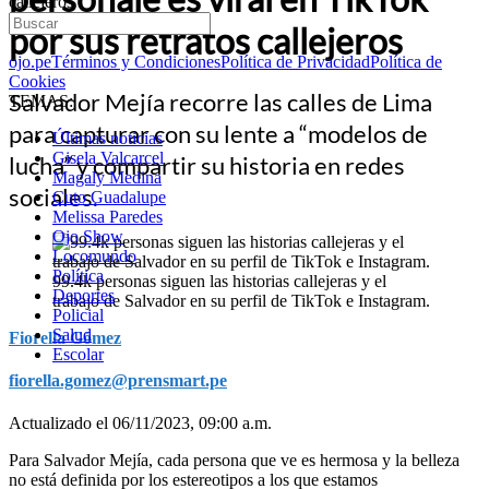
callejeros
por sus retratos callejeros
ojo.pe
Términos y Condiciones
Política de Privacidad
Política de
Cookies
Salvador Mejía recorre las calles de Lima
TEMAS:
para capturar con su lente a “modelos de
Últimas noticias
Gisela Valcarcel
lucha” y compartir su historia en redes
Magaly Medina
sociales.
Cuto Guadalupe
Melissa Paredes
Ojo Show
Locomundo
Política
99.4k personas siguen las historias callejeras y el
Deportes
trabajo de Salvador en su perfil de TikTok e Instagram.
Policial
Salud
Fiorella Gómez
Escolar
fiorella.gomez@prensmart.pe
Actualizado el 06/11/2023, 09:00 a.m.
Para Salvador Mejía, cada persona que ve es hermosa y la belleza
no está definida por los estereotipos a los que estamos