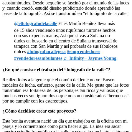
acostumbrados. Desde pequeño se fascinó por el mundo de las luces
y, cuando creció, estudió diseño publicitario donde aprendió las
bases de la fotografía. Así se transformó en “el fotógrafo de la calle”.
@elfotografodelacalle
El es Martín Benítez lleva más
de 15 años vendiendo unos riquísimos turrones hechos
con sus expertas manos, Así que si vas a Sullana no
dudes en buscarlo en el centro de Sullana transversal de
tarapaca con San Martín y así probarás de sus fabulosos
dulces
#fotografiacallejera
#emprendedores
#vendedoresambulantes
♬ Infinity - Jaymes Young
¿En qué consiste el trabajo del “fotógrafo de la calle”?
Realizo fotos a la gente que el común del lente no ve. Busco
modelos de lucha, esfuerzo, gente de la calle. Me gusta que las fotos
transmitan esa fortaleza de los personajes tan ricos y valiosos que
muchas veces son ignorados o que no son considerados “hermosos”
por no cumplir con los estereotipos.
¿Cómo decidiste crear este proyecto?
Esta bonita aventura nació un día que trabajaba en la oficina con mi
pareja y lo comentamos como para hacer algo. La idea era sacar
nuestro estudio fotográfico a la calle, y eso es lo que hago, salgo con