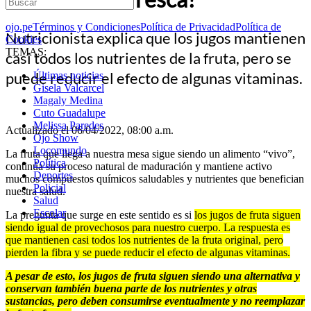
ojo.pe
Términos y Condiciones
Política de Privacidad
Política de
Nutricionista explica que los jugos mantienen
Cookies
TEMAS:
casi todos los nutrientes de la fruta, pero se
puede reducir el efecto de algunas vitaminas.
Últimas noticias
Gisela Valcarcel
Magaly Medina
Cuto Guadalupe
Melissa Paredes
Actualizado el 06/04/2022, 08:00 a.m.
Ojo Show
Locomundo
La fruta que llega a nuestra mesa sigue siendo un alimento “vivo”,
Política
continúa su proceso natural de maduración y mantiene activo
Deportes
muchos compuestos químicos saludables y nutrientes que benefician
Policial
nuestra salud.
Salud
Escolar
La pregunta que surge en este sentido es si
los jugos de fruta siguen
siendo igual de provechosos para nuestro cuerpo. La respuesta es
que mantienen casi todos los nutrientes de la fruta original, pero
pierden la fibra y se puede reducir el efecto de algunas vitaminas.
A pesar de esto, los jugos de fruta siguen siendo una alternativa y
conservan también buena parte de los nutrientes y otras
sustancias, pero deben consumirse eventualmente y no reemplazar