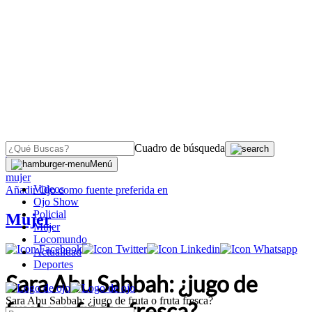
Cuadro de búsqueda
OJO
>
Menú
mujer
Videos
Añadir
Ojo
como fuente preferida en
Ojo Show
Policial
Mujer
Mujer
Locomundo
Actualidad
Deportes
Sara Abu Sabbah: ¿jugo de
Sara Abu Sabbah: ¿jugo de fruta o fruta fresca?
fruta o fruta fresca?