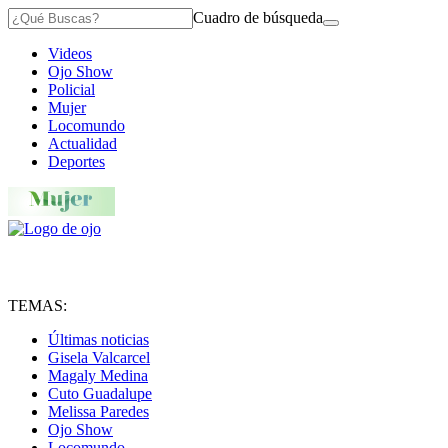
Cuadro de búsqueda
Videos
Ojo Show
Policial
Mujer
Locomundo
Actualidad
Deportes
TEMAS:
Últimas noticias
Gisela Valcarcel
Magaly Medina
Cuto Guadalupe
Melissa Paredes
Ojo Show
Locomundo