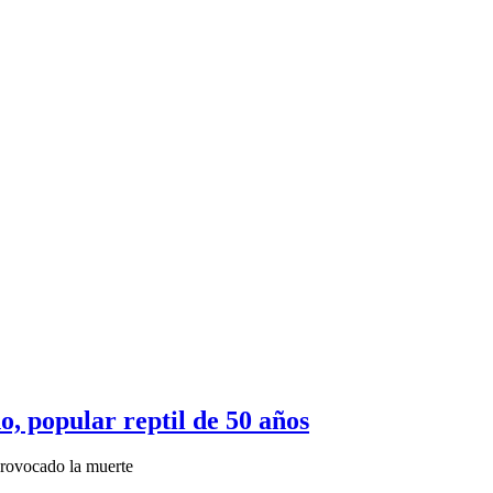
, popular reptil de 50 años
provocado la muerte