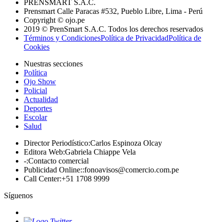
PRENSMART S.A.C.
Prensmart Calle Paracas #532, Pueblo Libre, Lima - Perú
Copyright © ojo.pe
2019 © PrenSmart S.A.C. Todos los derechos reservados
Términos y Condiciones
Política de Privacidad
Política de
Cookies
Nuestras secciones
Política
Ojo Show
Policial
Actualidad
Deportes
Escolar
Salud
Director Periodístico
:
Carlos Espinoza Olcay
Editora Web
:
Gabriela Chiappe Vela
-
:
Contacto comercial
Publicidad Online:
:
fonoavisos@comercio.com.pe
Call Center
:
+51 1708 9999
Síguenos