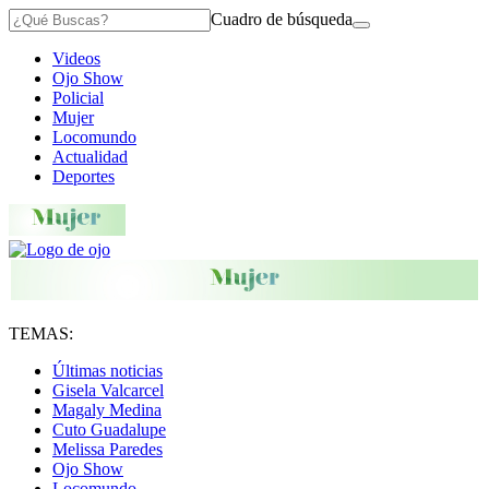
Cuadro de búsqueda
Videos
Ojo Show
Policial
Mujer
Locomundo
Actualidad
Deportes
TEMAS:
Últimas noticias
Gisela Valcarcel
Magaly Medina
Cuto Guadalupe
Melissa Paredes
Ojo Show
Locomundo