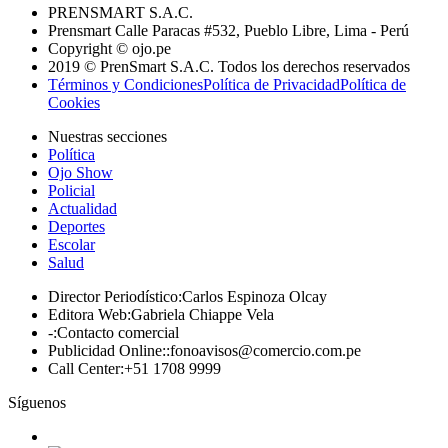
PRENSMART S.A.C.
Prensmart Calle Paracas #532, Pueblo Libre, Lima - Perú
Copyright © ojo.pe
2019 © PrenSmart S.A.C. Todos los derechos reservados
Términos y Condiciones
Política de Privacidad
Política de
Cookies
Nuestras secciones
Política
Ojo Show
Policial
Actualidad
Deportes
Escolar
Salud
Director Periodístico
:
Carlos Espinoza Olcay
Editora Web
:
Gabriela Chiappe Vela
-
:
Contacto comercial
Publicidad Online:
:
fonoavisos@comercio.com.pe
Call Center
:
+51 1708 9999
Síguenos