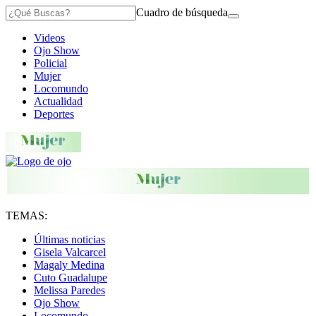
Cuadro de búsqueda
Videos
Ojo Show
Policial
Mujer
Locomundo
Actualidad
Deportes
TEMAS:
Últimas noticias
Gisela Valcarcel
Magaly Medina
Cuto Guadalupe
Melissa Paredes
Ojo Show
Locomundo