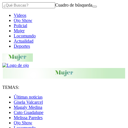
Cuadro de búsqueda
Videos
Ojo Show
Policial
Mujer
Locomundo
Actualidad
Deportes
TEMAS:
Últimas noticias
Gisela Valcarcel
Magaly Medina
Cuto Guadalupe
Melissa Paredes
Ojo Show
Locomundo