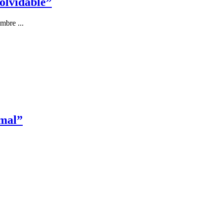
nolvidable”
mbre ...
 mal”