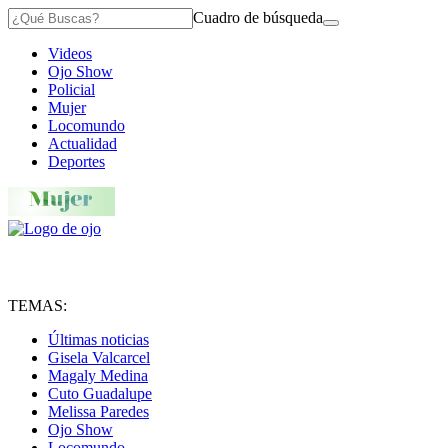
Cuadro de búsqueda
Videos
Ojo Show
Policial
Mujer
Locomundo
Actualidad
Deportes
TEMAS:
Últimas noticias
Gisela Valcarcel
Magaly Medina
Cuto Guadalupe
Melissa Paredes
Ojo Show
Locomundo