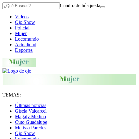
Cuadro de búsqueda
Videos
Ojo Show
Policial
Mujer
Locomundo
Actualidad
Deportes
TEMAS:
Últimas noticias
Gisela Valcarcel
Magaly Medina
Cuto Guadalupe
Melissa Paredes
Ojo Show
Locomundo