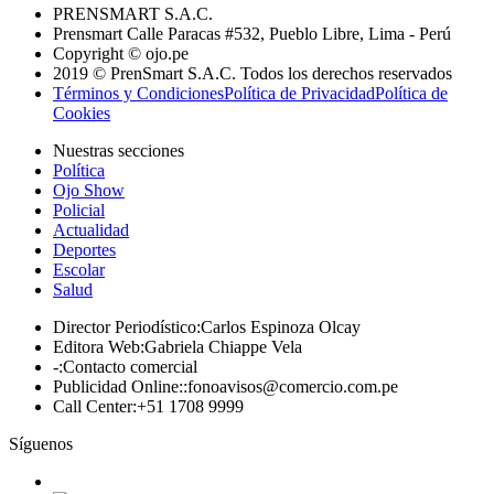
PRENSMART S.A.C.
Prensmart Calle Paracas #532, Pueblo Libre, Lima - Perú
Copyright © ojo.pe
2019 © PrenSmart S.A.C. Todos los derechos reservados
Términos y Condiciones
Política de Privacidad
Política de
Cookies
Nuestras secciones
Política
Ojo Show
Policial
Actualidad
Deportes
Escolar
Salud
Director Periodístico
:
Carlos Espinoza Olcay
Editora Web
:
Gabriela Chiappe Vela
-
:
Contacto comercial
Publicidad Online:
:
fonoavisos@comercio.com.pe
Call Center
:
+51 1708 9999
Síguenos