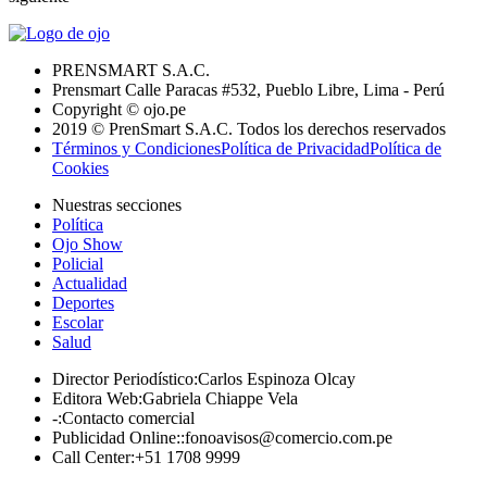
PRENSMART S.A.C.
Prensmart Calle Paracas #532, Pueblo Libre, Lima - Perú
Copyright © ojo.pe
2019 © PrenSmart S.A.C. Todos los derechos reservados
Términos y Condiciones
Política de Privacidad
Política de
Cookies
Nuestras secciones
Política
Ojo Show
Policial
Actualidad
Deportes
Escolar
Salud
Director Periodístico
:
Carlos Espinoza Olcay
Editora Web
:
Gabriela Chiappe Vela
-
:
Contacto comercial
Publicidad Online:
:
fonoavisos@comercio.com.pe
Call Center
:
+51 1708 9999