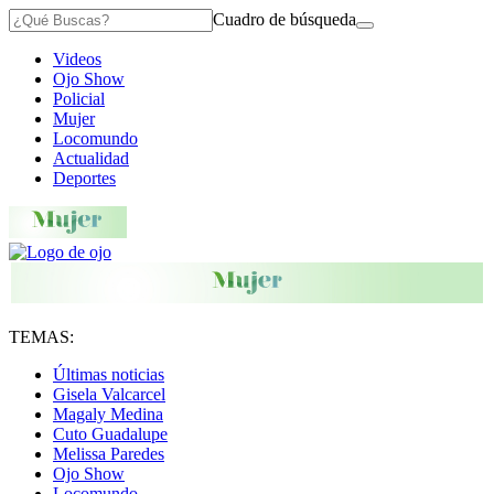
Cuadro de búsqueda
Videos
Ojo Show
Policial
Mujer
Locomundo
Actualidad
Deportes
TEMAS:
Últimas noticias
Gisela Valcarcel
Magaly Medina
Cuto Guadalupe
Melissa Paredes
Ojo Show
Locomundo