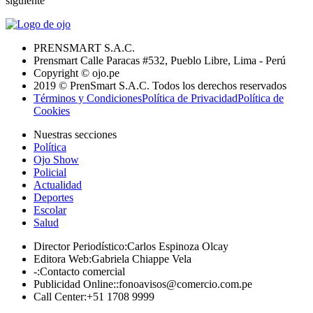
siguiente
PRENSMART S.A.C.
Prensmart Calle Paracas #532, Pueblo Libre, Lima - Perú
Copyright © ojo.pe
2019 © PrenSmart S.A.C. Todos los derechos reservados
Términos y Condiciones
Política de Privacidad
Política de
Cookies
Nuestras secciones
Política
Ojo Show
Policial
Actualidad
Deportes
Escolar
Salud
Director Periodístico
:
Carlos Espinoza Olcay
Editora Web
:
Gabriela Chiappe Vela
-
:
Contacto comercial
Publicidad Online:
:
fonoavisos@comercio.com.pe
Call Center
:
+51 1708 9999