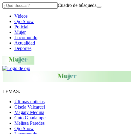
Cuadro de búsqueda
Videos
Ojo Show
Policial
Mujer
Locomundo
Actualidad
Deportes
TEMAS:
Últimas noticias
Gisela Valcarcel
Magaly Medina
Cuto Guadalupe
Melissa Paredes
Ojo Show
Locomundo