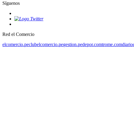
Síguenos
Red el Comercio
elcomercio.pe
clubelcomercio.pe
gestion.pe
depor.com
trome.com
diario