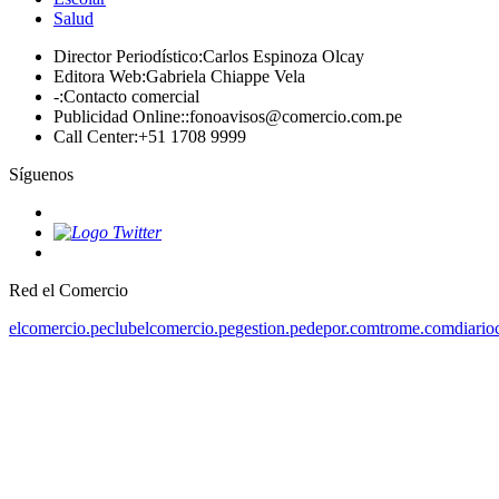
Salud
Director Periodístico
:
Carlos Espinoza Olcay
Editora Web
:
Gabriela Chiappe Vela
-
:
Contacto comercial
Publicidad Online:
:
fonoavisos@comercio.com.pe
Call Center
:
+51 1708 9999
Síguenos
Red el Comercio
elcomercio.pe
clubelcomercio.pe
gestion.pe
depor.com
trome.com
diario