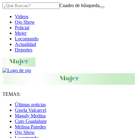
Cuadro de búsqueda
Videos
Ojo Show
Policial
Mujer
Locomundo
Actualidad
Deportes
TEMAS:
Últimas noticias
Gisela Valcarcel
Magaly Medina
Cuto Guadalupe
Melissa Paredes
Ojo Show
Locomundo