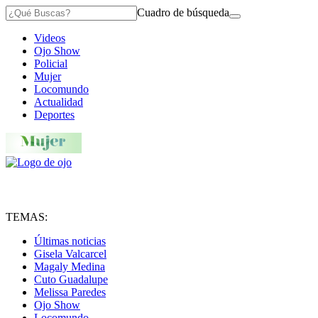
Cuadro de búsqueda
Videos
Ojo Show
Policial
Mujer
Locomundo
Actualidad
Deportes
TEMAS:
Últimas noticias
Gisela Valcarcel
Magaly Medina
Cuto Guadalupe
Melissa Paredes
Ojo Show
Locomundo