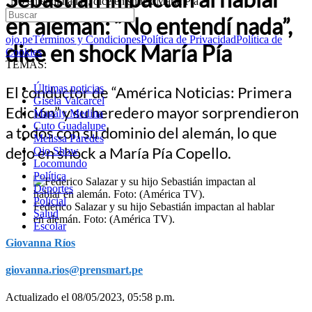
“No entendí nada”, dice en shock María Pía
en alemán: “No entendí nada”,
ojo.pe
Términos y Condiciones
Política de Privacidad
Política de
dice en shock María Pía
Cookies
TEMAS:
Últimas noticias
El conductor de “América Noticias: Primera
Gisela Valcarcel
Edición” y su heredero mayor sorprendieron
Magaly Medina
Cuto Guadalupe
a todos con su dominio del alemán, lo que
Melissa Paredes
dejo en shock a María Pía Copello.
Ojo Show
Locomundo
Política
Deportes
Policial
Federico Salazar y su hijo Sebastián impactan al hablar
Salud
en alemán. Foto: (América TV).
Escolar
Giovanna Ríos
giovanna.rios@prensmart.pe
Actualizado el 08/05/2023, 05:58 p.m.