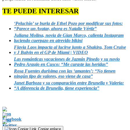
TE PUEDE INTERESAR
‘Peluchín’ se burla de Ethel Pozo por modificar sus fotos:
“Parece un Avatar, ahora es Natalie Vértiz”
Juliana Molina, novia de Gian Marco, calienta Instagram
luciendo cuerpazo en atrevido bikini
Flavia Laos impacta al lucirse junto a Shakira, Tom Cruise
y J Balvin en el GP de Miami | VIDEO
Las románticas vacaciones de Jazmín Pinedo y su novio
Pedro Araujo en Cusco: “Me curaste las heridas”
Rosa Fuentes durísima con las ‘amantes’: “No tienen
ningún tipo de valores, eso viene de casa”
Janet Barboza y su comparación entre Brunella y Valeria:
“A diferencia de Brunella, tiene experiencia”
Copiar enlace