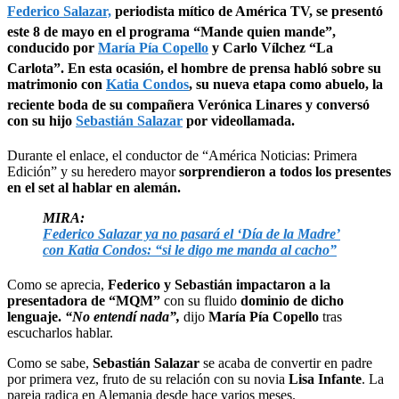
Federico Salazar,
periodista mítico de América TV, se presentó
este 8 de mayo en el programa “Mande quien mande”,
conducido por
María Pía Copello
y Carlo Vílchez “La
Carlota”. En esta ocasión, el hombre de prensa habló sobre su
matrimonio con
Katia Condos
, su nueva etapa como abuelo, la
reciente boda de su compañera Verónica Linares y conversó
con su hijo
Sebastián Salazar
por videollamada.
Durante el enlace, el conductor de “América Noticias: Primera
Edición” y su heredero mayor
sorprendieron a todos los presentes
en el set al hablar en alemán.
MIRA:
Federico Salazar ya no pasará el ‘Día de la Madre’
con Katia Condos: “si le digo me manda al cacho”
Como se aprecia,
Federico y Sebastián impactaron a la
presentadora de “MQM”
con su fluido
dominio de dicho
lenguaje.
“No entendí nada”,
dijo
María Pía Copello
tras
escucharlos hablar.
Como se sabe,
Sebastián Salazar
se acaba de convertir en padre
por primera vez, fruto de su relación con su novia
Lisa Infante
. La
pareja radica en Alemania desde hace varios meses.