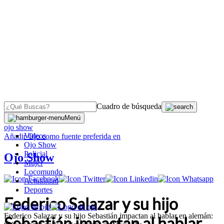
Cuadro de búsqueda
OJO
>
Menú
ojo show
Videos
Añadir
Ojo
como fuente preferida en
Ojo Show
Policial
Ojo Show
Mujer
Locomundo
Actualidad
Deportes
Federico Salazar y su hijo
Federico Salazar y su hijo Sebastián impactan al hablar en alemán:
Sebastián impactan al hablar