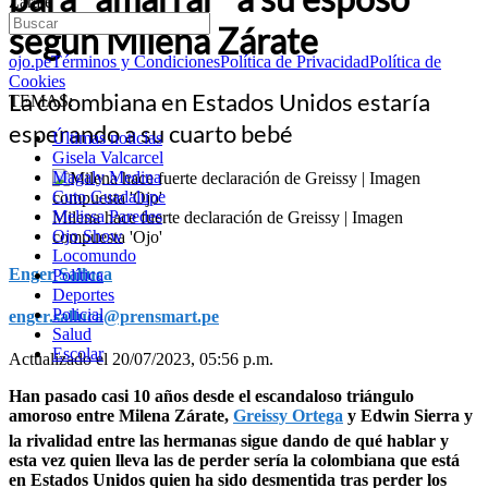
Zárate
según Milena Zárate
ojo.pe
Términos y Condiciones
Política de Privacidad
Política de
Cookies
La colombiana en Estados Unidos estaría
TEMAS:
esperando a su cuarto bebé
Últimas noticias
Gisela Valcarcel
Magaly Medina
Cuto Guadalupe
Melissa Paredes
Milena hace fuerte declaración de Greissy | Imagen
Ojo Show
compuesta 'Ojo'
Locomundo
Enger Salluca
Política
Deportes
Policial
enger.salluca@prensmart.pe
Salud
Escolar
Actualizado el 20/07/2023, 05:56 p.m.
Han pasado casi 10 años desde el escandaloso triángulo
amoroso entre Milena Zárate,
Greissy Ortega
y Edwin Sierra y
la rivalidad entre las hermanas sigue dando de qué hablar y
esta vez quien lleva las de perder sería la colombiana que está
en Estados Unidos quien ha sido desmentida tras perder los