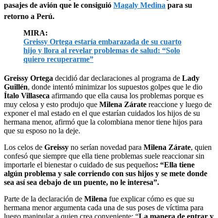
pasajes de avión que le consiguió
Magaly Medina
para su
retorno a Perú.
MIRA:
Greissy Ortega estaría embarazada de su cuarto
hijo y llora al revelar problemas de salud: “Solo
quiero recuperarme”
Greissy Ortega
decidió dar declaraciones al programa de
Lady
Guillén
, donde intentó minimizar los supuestos golpes que le dio
Ítalo Villaseca
afirmando que ella causa los problemas porque es
muy celosa y esto produjo que
Milena Zárate
reaccione y luego de
exponer el mal estado en el que estarían cuidados los hijos de su
hermana menor, afirmó que la colombiana menor tiene hijos para
que su esposo no la deje.
Los celos de
Greissy
no serían novedad para
Milena Zárate
, quien
confesó que siempre que ella tiene problemas suele reaccionar sin
importarle el bienestar o cuidado de sus pequeños
: “Ella tiene
algún problema y sale corriendo con sus hijos y se mete donde
sea así sea debajo de un puente, no le interesa”.
Parte de la declaración de
Milena
fue explicar cómo es que su
hermana menor argumenta cada una de sus poses de víctima para
luego manipular a quien crea conveniente: “
La manera de entrar y