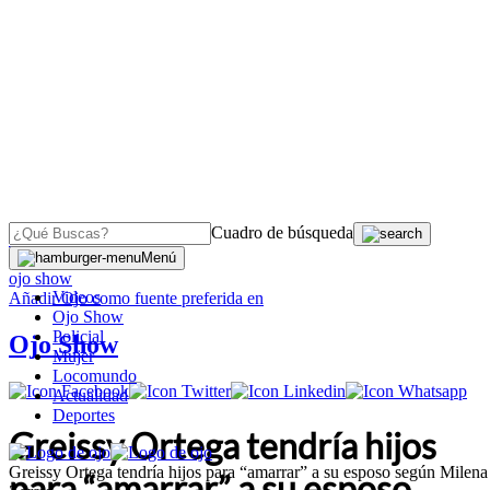
Cuadro de búsqueda
OJO
>
Menú
ojo show
Videos
Añadir
Ojo
como fuente preferida en
Ojo Show
Policial
Ojo Show
Mujer
Locomundo
Actualidad
Deportes
Greissy Ortega tendría hijos
Greissy Ortega tendría hijos para “amarrar” a su esposo según Milena
para “amarrar” a su esposo