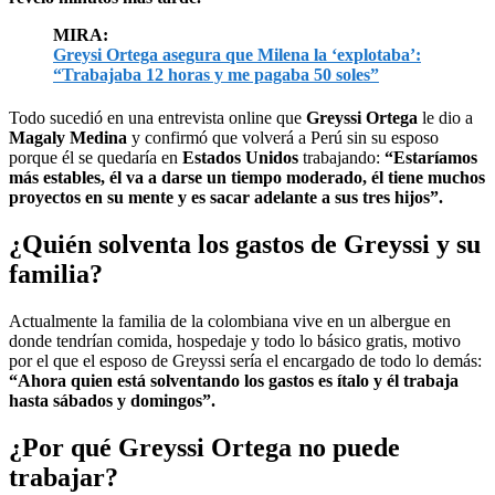
MIRA:
Greysi Ortega asegura que Milena la ‘explotaba’:
“Trabajaba 12 horas y me pagaba 50 soles”
Todo sucedió en una entrevista online que
Greyssi Ortega
le dio a
Magaly Medina
y confirmó que volverá a Perú sin su esposo
porque él se quedaría en
Estados Unidos
trabajando:
“Estaríamos
más estables, él va a darse un tiempo moderado, él tiene muchos
proyectos en su mente y es sacar adelante a sus tres hijos”.
¿Quién solventa los gastos de Greyssi y su
familia?
Actualmente la familia de la colombiana vive en un albergue en
donde tendrían comida, hospedaje y todo lo básico gratis, motivo
por el que el esposo de Greyssi sería el encargado de todo lo demás:
“Ahora quien está solventando los gastos es ítalo y él trabaja
hasta sábados y domingos”.
¿Por qué Greyssi Ortega no puede
trabajar?