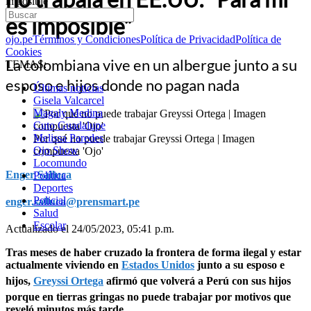
imposible”
es imposible”
ojo.pe
Términos y Condiciones
Política de Privacidad
Política de
Cookies
La colombiana vive en un albergue junto a su
TEMAS:
esposo e hijos donde no pagan nada
Últimas noticias
Gisela Valcarcel
Magaly Medina
Cuto Guadalupe
Melissa Paredes
Por qué no puede trabajar Greyssi Ortega | Imagen
Ojo Show
compuesta 'Ojo'
Locomundo
Enger Salluca
Política
Deportes
Policial
enger.salluca@prensmart.pe
Salud
Escolar
Actualizado el 24/05/2023, 05:41 p.m.
Tras meses de haber cruzado la frontera de forma ilegal y estar
actualmente viviendo en
Estados Unidos
junto a su esposo e
hijos,
Greyssi Ortega
afirmó que volverá a Perú con sus hijos
porque en tierras gringas no puede trabajar por motivos que
reveló minutos más tarde.