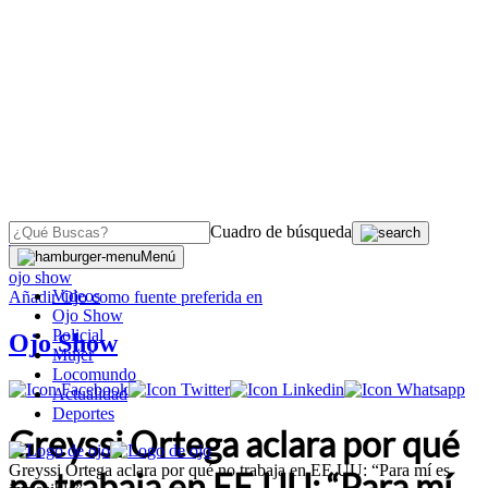
Cuadro de búsqueda
OJO
>
Menú
ojo show
Videos
Añadir
Ojo
como fuente preferida en
Ojo Show
Policial
Ojo Show
Mujer
Locomundo
Actualidad
Deportes
Greyssi Ortega aclara por qué
Greyssi Ortega aclara por qué no trabaja en EE.UU: “Para mí es
no trabaja en EE.UU: “Para mí