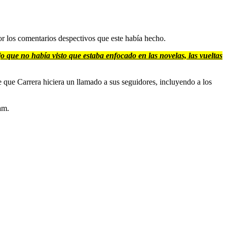
r los comentarios despectivos que este había hecho.
que no había visto que estaba enfocado en las novelas, las vueltas
 que Carrera hiciera un llamado a sus seguidores, incluyendo a los
am.