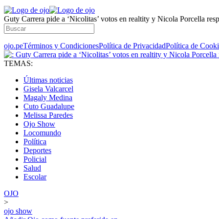
Guty Carrera pide a ‘Nicolitas’ votos en realtity y Nicola Porcella re
ojo.pe
Términos y Condiciones
Política de Privacidad
Política de Cook
TEMAS:
Últimas noticias
Gisela Valcarcel
Magaly Medina
Cuto Guadalupe
Melissa Paredes
Ojo Show
Locomundo
Política
Deportes
Policial
Salud
Escolar
OJO
>
ojo show