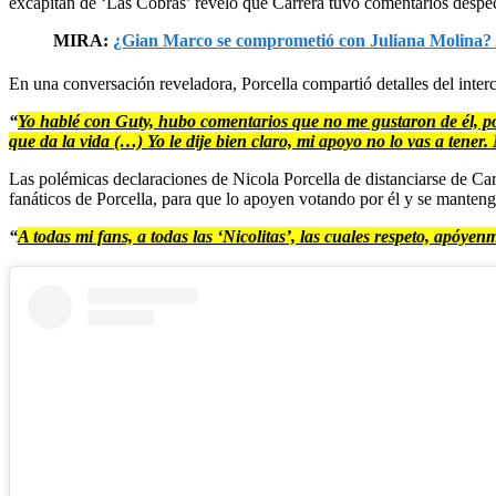
excapitán de ‘Las Cobras’ reveló que Carrera tuvo comentarios despec
MIRA:
¿Gian Marco se comprometió con Juliana Molina? Ac
En una conversación reveladora, Porcella compartió detalles del inte
“
Yo hablé con Guty, hubo comentarios que no me gustaron de él, po
que da la vida (…) Yo le dije bien claro, mi apoyo no lo vas a tener.
Las polémicas declaraciones de Nicola Porcella de distanciarse de Ca
fanáticos de Porcella, para que lo apoyen votando por él y se mantenga
“
A todas mi fans, a todas las ‘Nicolitas’, las cuales respeto, apóy