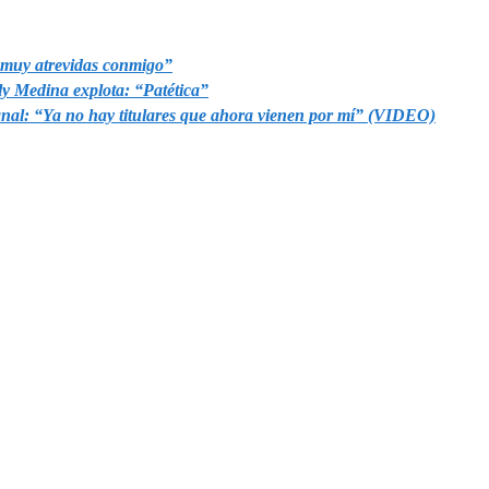
n muy atrevidas conmigo”
aly Medina explota: “Patética”
nal: “Ya no hay titulares que ahora vienen por mí” (VIDEO)