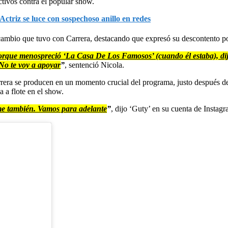
tivos contra el popular show.
triz se luce con sospechoso anillo en redes
rcambio que tuvo con Carrera, destacando que expresó su descontento po
rque menospreció ‘La Casa De Los Famosos’ (cuando él estaba), dijo 
 No te voy a apoyar
”
, sentenció Nicola.
rrera se producen en un momento crucial del programa, justo después de
 a flote en el show.
enme también. Vamos para adelante
”
, dijo ‘Guty’ en su cuenta de Instagr