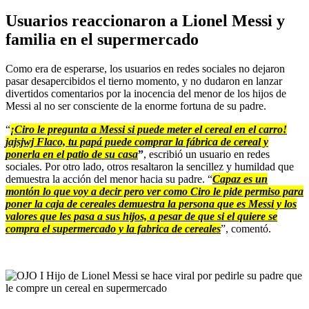
Usuarios reaccionaron a Lionel Messi y
familia en el supermercado
Como era de esperarse, los usuarios en redes sociales no dejaron
pasar desapercibidos el tierno momento, y no dudaron en lanzar
divertidos comentarios por la inocencia del menor de los hijos de
Messi al no ser consciente de la enorme fortuna de su padre.
“
¡Ciro le pregunta a Messi si puede meter el cereal en el carro!
jajsjwj Flaco, tu papá puede comprar la fábrica de cereal y
ponerla en el patio de su casa
”
, escribió un usuario en redes
sociales. Por otro lado, otros resaltaron la sencillez y humildad que
demuestra la acción del menor hacia su padre. “
Capaz es un
montón lo que voy a decir pero ver como Ciro le pide permiso para
poner la caja de cereales demuestra la persona que es Messi y los
valores que les pasa a sus hijos, a pesar de que si el quiere se
compra el supermercado y la fabrica de cereales
”, comentó.