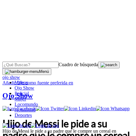
Cuadro de búsqueda
OJO
>
Menú
ojo show
Videos
Añadir
Ojo
como fuente preferida en
Ojo Show
Policial
Ojo Show
Mujer
Locomundo
Actualidad
Deportes
Hijo de Messi le pide a su
Hijo de Messi le pide a su padre que le compre un cereal en
padre que le compre un cereal