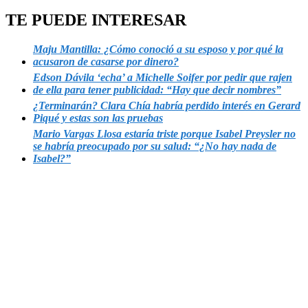
TE PUEDE INTERESAR
Maju Mantilla: ¿Cómo conoció a su esposo y por qué la
acusaron de casarse por dinero?
Edson Dávila ‘echa’ a Michelle Soifer por pedir que rajen
de ella para tener publicidad: “Hay que decir nombres”
¿Terminarán? Clara Chía habría perdido interés en Gerard
Piqué y estas son las pruebas
Mario Vargas Llosa estaría triste porque Isabel Preysler no
se habría preocupado por su salud: “¿No hay nada de
Isabel?”