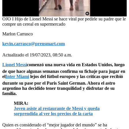
0
OJO I Hijo de Lionel Messi se hace viral por pedirle su padre que le
of
compre un cereal en supermercado
1
minute,
Marlon Carrasco
4
seconds
kevin.carrasco@prensmart.com
Actualizado el 19/07/2023, 08:50 a.m.
Lionel Messi
comenzó una nueva vida en Estados Unidos, luego
de que hace algunas semanas confirma su fichaje para jugar en
el
Inter Miami
lejos del fútbol europeo y las críticas que recibió
durante su pase por el Paris Saint German. Ahora el astro
argentino ha decidido tener tranquilidad y disfrutar de su
familia.
MIRA:
Joven asiste al restaurante de Messi y queda
sorprendida al ver los precios de la carta
Quien es considerado el “mejor jugador del mundo” se ha