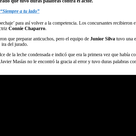
urado que tuvo duras palabras contra el actor.
 “Siempre a tu lado”
echaje’ para así volver a la competencia. Los concursantes recibieron e
ctriz
Connie Chaparro
.
ieron que preparar anticuchos, pero el equipo de
Junior Silva
tuvo una 
 ira del jurado.
dulce de la leche condensada e indicó que era la primera vez que había c
z Javier Masías no le encontró la gracia al error y tuvo duras palabras co