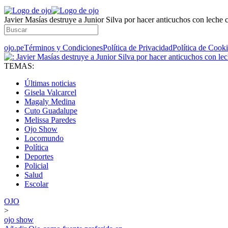
Javier Masías destruye a Junior Silva por hacer anticuchos con leche
ojo.pe
Términos y Condiciones
Política de Privacidad
Política de Cook
TEMAS:
Últimas noticias
Gisela Valcarcel
Magaly Medina
Cuto Guadalupe
Melissa Paredes
Ojo Show
Locomundo
Política
Deportes
Policial
Salud
Escolar
OJO
>
ojo show