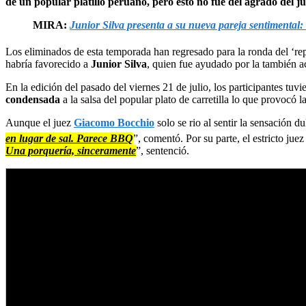
de un popular platillo peruano, pero esto no fue del agrado del j
MIRA:
Junior Silva presenta a su nueva pareja sentimental:
Los eliminados de esta temporada han regresado para la ronda del ‘rep
habría favorecido a
Junior Silva
, quien fue ayudado por la también a
En la edición del pasado del viernes 21 de julio, los participantes tuv
condensada
a la salsa del popular plato de carretilla lo que provocó la
Aunque el juez
Giacomo Bocchio
solo se rio al sentir la sensación 
en lugar de sal. Parece BBQ
”, comentó. Por su parte, el estricto jue
Una porquería, sinceramente
”, sentenció.