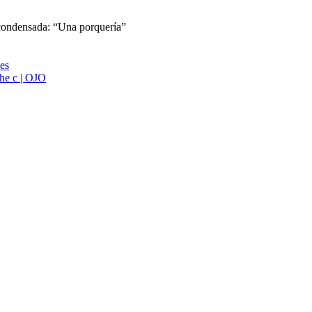
 condensada: “Una porquería”
ies