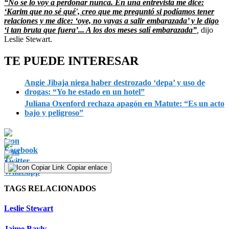
“No se lo voy a perdonar nunca. En una entrevista me dice:
‘Karim que no sé qué', creo que me preguntó si podíamos tener
relaciones y me dice: ‘oye, no vayas a salir embarazada’ y le digo
‘i tan bruta que fuera’... A los dos meses salí embarazada”
,
dijo
Leslie Stewart.
TE PUEDE INTERESAR
Angie Jibaja niega haber destrozado ‘depa’ y uso de
drogas: “Yo he estado en un hotel”
Juliana Oxenford rechaza apagón en Matute: “Es un acto
bajo y peligroso”
Copiar enlace
TAGS RELACIONADOS
Leslie Stewart
Jaime Bayly