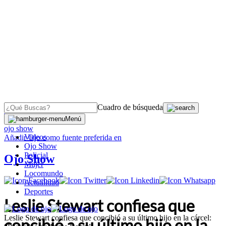
Cuadro de búsqueda
OJO
>
Menú
ojo show
Videos
Añadir
Ojo
como fuente preferida en
Ojo Show
Policial
Ojo Show
Mujer
Locomundo
Actualidad
Deportes
Leslie Stewart confiesa que
Leslie Stewart confiesa que concibió a su último hijo en la cárcel:
concibió a su último hijo en la