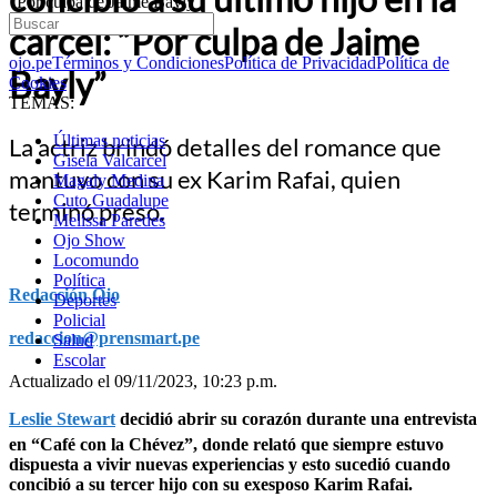
“Por culpa de Jaime Bayly”
cárcel: “Por culpa de Jaime
ojo.pe
Términos y Condiciones
Política de Privacidad
Política de
Bayly”
Cookies
TEMAS:
Últimas noticias
La actriz brindó detalles del romance que
Gisela Valcarcel
mantuvo con su ex Karim Rafai, quien
Magaly Medina
Cuto Guadalupe
terminó preso.
Melissa Paredes
Ojo Show
Locomundo
Política
Redacción Ojo
Deportes
Policial
redaccion@prensmart.pe
Salud
Escolar
Actualizado el 09/11/2023, 10:23 p.m.
Leslie Stewart
decidió abrir su corazón durante una entrevista
en “Café con la Chévez”, donde relató que siempre estuvo
dispuesta a vivir nuevas experiencias y esto sucedió cuando
concibió a su tercer hijo con su exesposo Karim Rafai.