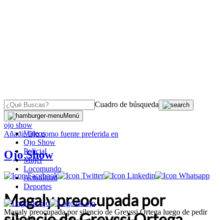
Cuadro de búsqueda
OJO
>
Menú
ojo show
Videos
Añadir
Ojo
como fuente preferida en
Ojo Show
Policial
Ojo Show
Mujer
Locomundo
Actualidad
Deportes
Magaly preocupada por
Magaly preocupada por silencio de Greyssi Ortega luego de pedir
silencio de Greyssi Ortega