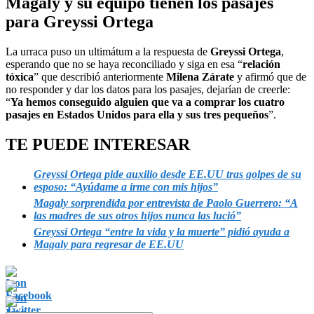
Magaly y su equipo tienen los pasajes
para Greyssi Ortega
La urraca puso un ultimátum a la respuesta de
Greyssi Ortega
,
esperando que no se haya reconciliado y siga en esa “
relación
tóxica
” que describió anteriormente
Milena Zárate
y afirmó que de
no responder y dar los datos para los pasajes, dejarían de creerle:
“
Ya hemos conseguido alguien que va a comprar los cuatro
pasajes en Estados Unidos para ella y sus tres pequeños
”.
TE PUEDE INTERESAR
Greyssi Ortega pide auxilio desde EE.UU tras golpes de su
esposo: “Ayúdame a irme con mis hijos”
Magaly sorprendida por entrevista de Paolo Guerrero: “A
las madres de sus otros hijos nunca las lució”
Greyssi Ortega “entre la vida y la muerte” pidió ayuda a
Magaly para regresar de EE.UU