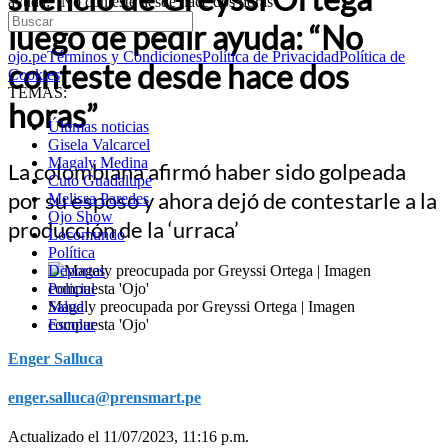
ayuda: “No conteste desde hace dos horas”
luego de pedir ayuda: “No
ojo.pe
Términos y Condiciones
Política de Privacidad
Política de
conteste desde hace dos
Cookies
TEMAS:
horas”
Últimas noticias
Gisela Valcarcel
Magaly Medina
La colombiana afirmó haber sido golpeada
Cuto Guadalupe
por su esposo y ahora dejó de contestarle a la
Melissa Paredes
Ojo Show
producción de la ‘urraca’
Locomundo
Política
Deportes
Policial
Magaly preocupada por Greyssi Ortega | Imagen
Salud
compuesta 'Ojo'
Escolar
Enger Salluca
enger.salluca@prensmart.pe
Actualizado el 11/07/2023, 11:16 p.m.