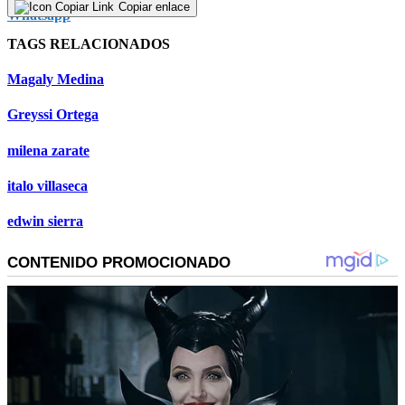
Copiar enlace
TAGS RELACIONADOS
Magaly Medina
Greyssi Ortega
milena zarate
italo villaseca
edwin sierra