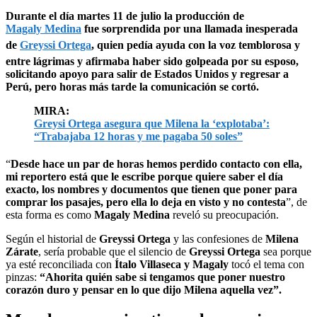
Durante el día martes 11 de julio la producción de
Magaly Medina
fue sorprendida por una llamada inesperada
de
Greyssi Ortega
, quien pedía ayuda con la voz temblorosa y
entre lágrimas y afirmaba haber sido golpeada por su esposo,
solicitando apoyo para salir de Estados Unidos y regresar a
Perú, pero horas más tarde la comunicación se cortó.
MIRA:
Greysi Ortega asegura que Milena la ‘explotaba’:
“Trabajaba 12 horas y me pagaba 50 soles”
“
Desde hace un par de horas hemos perdido contacto con ella,
mi reportero está que le escribe porque quiere saber el día
exacto, los nombres y documentos que tienen que poner para
comprar los pasajes, pero ella lo deja en visto y no contesta
”, de
esta forma es como
Magaly Medina
reveló su preocupación.
Según el historial de
Greyssi Ortega
y las confesiones de
Milena
Zárate
, sería probable que el silencio de
Greyssi Ortega
sea porque
ya esté reconciliada con
Ítalo Villaseca y Magaly
tocó el tema con
pinzas:
“Ahorita quién sabe si tengamos que poner nuestro
corazón duro y pensar en lo que dijo Milena aquella vez”.