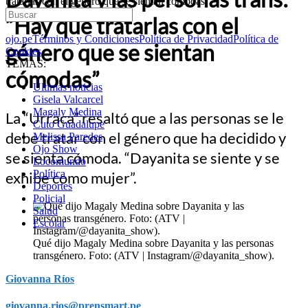
tratarlas con el género que se sientan cómodas”
“Hay que tratarlas con el
ojo.pe
Términos y Condiciones
Política de Privacidad
Política de
género que se sientan
Cookies
TEMAS:
cómodas”
Últimas noticias
Gisela Valcarcel
Magaly Medina
La “Urraca” resaltó que a las personas se le
Cuto Guadalupe
debe tratar con el género que ha decidido y
Melissa Paredes
Ojo Show
se sienta cómoda. “Dayanita se siente y se
Locomundo
Política
exhibe como mujer”.
Deportes
Policial
Salud
Escolar
Qué dijo Magaly Medina sobre Dayanita y las personas
transgénero. Foto: (ATV | Instagram/@dayanita_show).
Giovanna Ríos
giovanna.rios@prensmart.pe