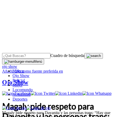
Cuadro de búsqueda
OJO
>
Menú
ojo show
Videos
Añadir
Ojo
como fuente preferida en
Ojo Show
Policial
Ojo Show
Mujer
Locomundo
Actualidad
Deportes
Magaly pide respeto para
Magaly pide respeto para Dayanita y las personas trans: “Hay que
Dayanita y las personas trans: