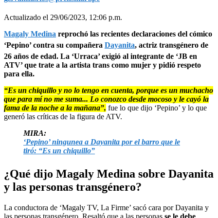
Actualizado el 29/06/2023, 12:06 p.m.
Magaly Medina
reprochó las recientes declaraciones del cómico
‘Pepino’ contra su compañera
Dayanita
, actriz transgénero de
26 años de edad. La ‘Urraca’ exigió al integrante de ‘JB en
ATV’ que trate a la artista trans como mujer y pidió respeto
para ella.
“Es un chiquillo y no lo tengo en cuenta, porque es un muchacho
que para mí no me suma... Lo conozco desde mocoso y le cayó la
fama de la noche a la mañana”,
fue lo que dijo ‘Pepino’ y lo que
generó las críticas de la figura de ATV.
MIRA:
‘Pepino’ ningunea a Dayanita por el barro que le
tiró: “Es un chiquillo”
¿Qué dijo Magaly Medina sobre Dayanita
y las personas transgénero?
La conductora de ‘Magaly TV, La Firme’ sacó cara por Dayanita y
las personas transgénero. Resaltó que a las personas
se le debe