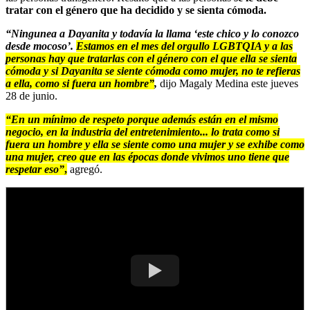
tratar con el género que ha decidido y se sienta cómoda.
“Ningunea a Dayanita y todavía la llama ‘este chico y lo conozco
desde mocoso’.
Estamos en el mes del orgullo LGBTQIA y a las
personas hay que tratarlas con el género con el que ella se sienta
cómoda y si Dayanita se siente cómoda como mujer, no te refieras
a ella, como si fuera un hombre”
,
dijo Magaly Medina este jueves
28 de junio.
“En un mínimo de respeto porque además están en el mismo
negocio, en la industria del entretenimiento... lo trata como si
fuera un hombre y ella se siente como una mujer y se exhibe como
una mujer, creo que en las épocas donde vivimos uno tiene que
respetar eso”
,
agregó.