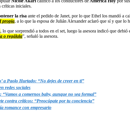
popular
Nicole Akari
calificó a los conductores de
América Hoy
por sus
ríticas iniciales.
tener la risa
ante el pedido de Janet, por lo que Ethel los mandó a ca
d propia
, a lo que la esposa de Julián Alexander aclaró que sí y que lo hi
o
, lo que sorprendió a todos en el set, luego la asesora indicó que debió 
a o regálala
”, señaló la asesora.
 a Paolo Hurtado: “No dejes de creer en ti”
n redes sociales
e: “Vamos a comernos baby, aunque no sea formal”
 contra críticos: “Preocúpate por tu conciencia”
ría romance con empresario