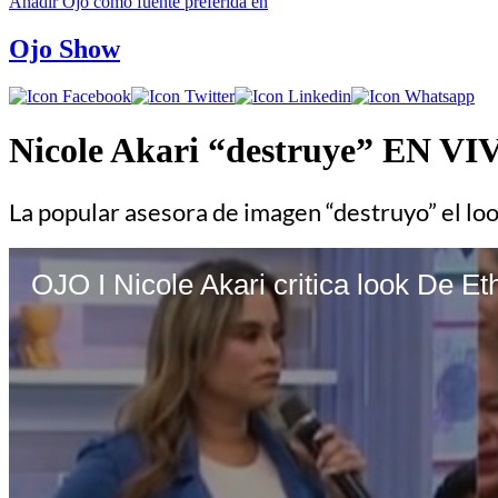
Añadir
Ojo
como fuente preferida en
Ojo Show
Nicole Akari “destruye” EN VIV
La popular asesora de imagen “destruyo” el lo
OJO I Nicole Akari critica look De 