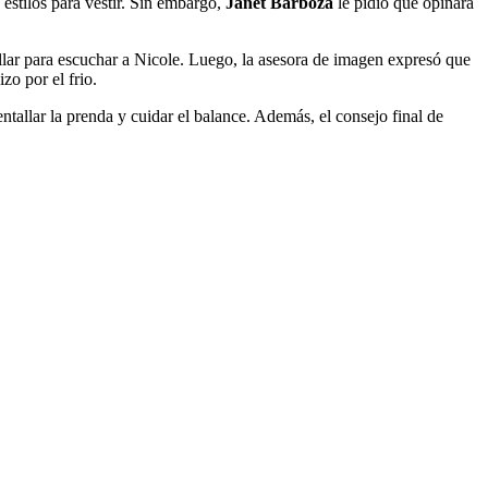
 estilos para vestir. Sin embargo,
Janet Barboza
le pidió que opinara
llar para escuchar a Nicole. Luego, la asesora de imagen expresó que
zo por el frio.
entallar la prenda y cuidar el balance. Además, el consejo final de