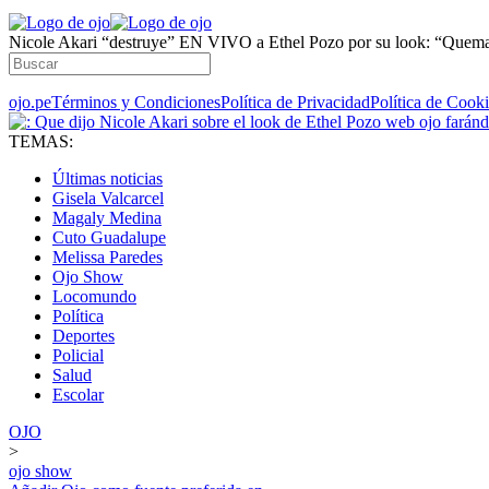
Nicole Akari “destruye” EN VIVO a Ethel Pozo por su look: “Quema 
ojo.pe
Términos y Condiciones
Política de Privacidad
Política de Cook
TEMAS:
Últimas noticias
Gisela Valcarcel
Magaly Medina
Cuto Guadalupe
Melissa Paredes
Ojo Show
Locomundo
Política
Deportes
Policial
Salud
Escolar
OJO
>
ojo show