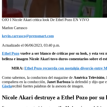
0
OJO I Nicole Akari critica look De Ethel Pozo EN VIVO
seconds
of
Marlon Carrasco
4
minutes,
kevin.carrasco@prensmart.com
5
seconds
Volume
Actualizado el 06/06/2023, 03:40 p.m.
90%
Ethel Pozo
vuelve a ser blanco de críticas por su look, y esta vez
belleza e imagen Nicole Akari tuvo duros comentarios sobre el esti
MIRA:
Ethel Pozo recuerda con nostalgia divorcio entre 
Como sabemos, la conductora del magazine de
América Televisión
,
compañera en la conducción,
Janet Barboza
la defendió y dijo que e
Gisela
recibió fuertes palabras de la asesora de imagen.
Nicole Akari destruye a Ethel Pozo por su 