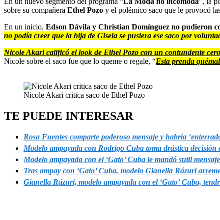
En un nuevo segmento del programa “
La Moda no incomoda
”, la 
sobre su compañera
Ethel Pozo
y el polémico saco que le provocó las c
En un inicio,
Edson Dávila y Christian Domínguez no pudieron con
no podía creer que la hija de Gisela se pusiera ese saco por volunta
Nicole Akari calificó el look de Ethel Pozo con un contundente cer
Nicole sobre el saco fue que lo queme o regale, “
Esta prenda quémal
Nicole Akari critica saco de Ethel Pozo
TE PUEDE INTERESAR
Rosa Fuentes comparte poderoso mensaje y habría ‘enterrado’
Modelo ampayada con Rodrigo Cuba toma drástica decisión e
Modelo ampayada con el ‘Gato’ Cuba le mandó sutil mensaj
Tras ampay con ‘Gato’ Cuba, modelo Gianella Rázuri arremete
Gianella Rázuri, modelo ampayada con el ‘Gato’ Cuba, tend