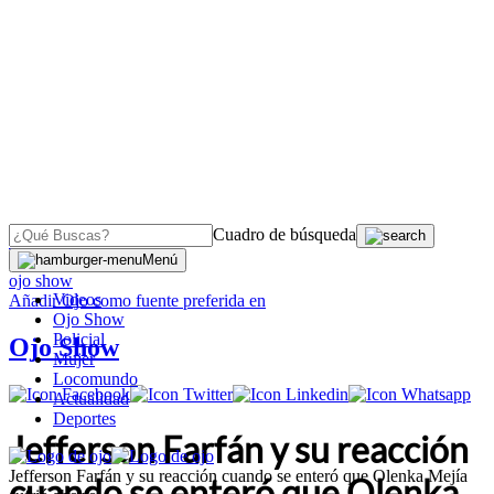
Cuadro de búsqueda
OJO
>
Menú
ojo show
Videos
Añadir
Ojo
como fuente preferida en
Ojo Show
Policial
Ojo Show
Mujer
Locomundo
Actualidad
Deportes
Jefferson Farfán y su reacción
Jefferson Farfán y su reacción cuando se enteró que Olenka Mejía
cuando se enteró que Olenka