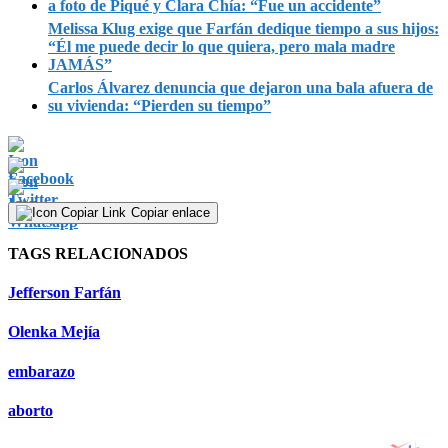
a foto de Piqué y Clara Chía: “Fue un accidente”
Melissa Klug exige que Farfán dedique tiempo a sus hijos:
“Él me puede decir lo que quiera, pero mala madre
JAMÁS”
Carlos Álvarez denuncia que dejaron una bala afuera de
su vivienda: “Pierden su tiempo”
Copiar enlace
TAGS RELACIONADOS
Jefferson Farfán
Olenka Mejía
embarazo
aborto