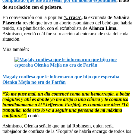
complicado que fue atravesar por un aborto espontáneo
, fruto
de su relación con el pelotero.
En conversación con la popular
‘Urraca’,
la excuñada de
Yahaira
Plasencia
reveló que tuvo un aborto espontáneo del bebé que habría
tenido, sin planificarlo, con el exfutbolista de
Alianza Lima.
Asimismo, reveló cuál fue su reacción al enterarse de esta delicada
situación.
Mira también:
Magaly confiesa que le informaron que hijo que esperaba
Olenka Mejía no era de Farfán
“Yo me puse mal,
un día comencé como una hemorragia, a botar
coágulos y ahí es donde yo me dirijo a una clínica y le comunico
inmediatamente a él “Jefferson Farfán), es cuando me dice: ‘Tú
tranquila, todo esto lo va a seguir una persona de mi máxima
confianza’”
,
contó.
Asimismo, Olenka señaló que un tal Robinson, quien sería
trabajador de confiaza de la ‘Foquita’ se habría encargo de todos los