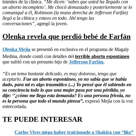
trámites de la clínica.
“Me dicen: ‘sabes que usted ha llegado con
un aborto incompleto’. Me chocó demasiado y posteriormente se lo
comuniqué a él, Robinson (la mano derecha de Jefferson Farfán)
llegó a la clínica y estuvo en todo. Ahí tengo las
conversaciones”,
agregó la joven.
Olenka revela que perdió bebé de Farfán
Olenka Mejía
se presentó en exclusiva en el programa de Magaly
Medina, donde contó con detalles del
terrible aborto espontáneo
que sufrió con un presunto hijo de
Jefferson Farfán.
“Es un tema bastante delicado, es muy doloroso, tengo que
aceptarlo.
Fue un aborto espontáneo, yo no sabía que se había
dado, para mi es algo traumático (...)
Yo pensé que él
sabiendo en
su conciencia todo lo que una mujer pasa por una pérdida, yo
dije: ‘’¿cómo me llega esta demanda? Es una persona frívola, no
es la persona que todo el mundo piensa”,
expresó Mejía con la voz
entrecortada.
TE PUEDE INTERESAR
Carlos Vives niega haber traicionado a Shakira con “like”