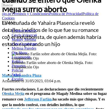
sufrió aborto
Mejía sufrió aborto
ojo.pe
Términos y Condiciones
Política de Privacidad
Política de
Cookies
La excuñada de Yahaira Plasencia reveló
TEMAS:
detalles inéditos de lo que fue su romance
Últimas noticias
Gisela Valcarcel
con el exfutbolista, de quien además habría
Magaly Medina
estado esperando un hijo
Cuto Guadalupe
Melissa Paredes
Ojo Show
Locomundo
Política
Jefferson Farfán sobre aborto de Olenka Mejía. Foto:
Deportes
Composición Ojo
Policial
Salud
María Alessandra Plaza
Escolar
Actualizado el 31/05/2023, 03:04 p.m.
Fuertes revelaciones. Las declaraciones que dio recientemente
Olenka Mejía
en el programa de Magaly Medina sobre su fugaz
romance con
Jefferson Farfán,
ha sacado más que chispas. Y es
que la modelo confesó, con detalles inéditos, lo que