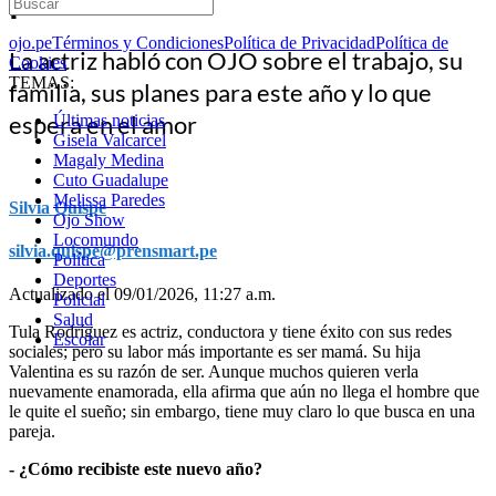
ojo.pe
Términos y Condiciones
Política de Privacidad
Política de
La actriz habló con OJO sobre el trabajo, su
Cookies
TEMAS:
familia, sus planes para este año y lo que
espera en el amor
Últimas noticias
Gisela Valcarcel
Magaly Medina
Cuto Guadalupe
Melissa Paredes
Silvia Quispe
Ojo Show
Locomundo
silvia.quispe@prensmart.pe
Política
Deportes
Actualizado el 09/01/2026, 11:27 a.m.
Policial
Salud
Tula Rodríguez es actriz, conductora y tiene éxito con sus redes
Escolar
sociales; pero su labor más importante es ser mamá. Su hija
Valentina es su razón de ser. Aunque muchos quieren verla
nuevamente enamorada, ella afirma que aún no llega el hombre que
le quite el sueño; sin embargo, tiene muy claro lo que busca en una
pareja.
- ¿Cómo recibiste este nuevo año?