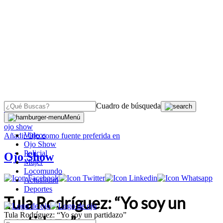
Cuadro de búsqueda
OJO
>
Menú
ojo show
Videos
Añadir
Ojo
como fuente preferida en
Ojo Show
Policial
Ojo Show
Mujer
Locomundo
Actualidad
Deportes
Tula Rodríguez: “Yo soy un
Tula Rodríguez: “Yo soy un partidazo”
partidazo”