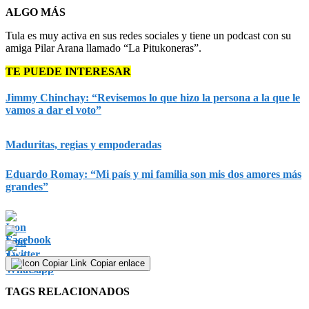
ALGO MÁS
Tula es muy activa en sus redes sociales y tiene un podcast con su
amiga Pilar Arana llamado “La Pitukoneras”.
TE PUEDE INTERESAR
Jimmy Chinchay: “Revisemos lo que hizo la persona a la que le
vamos a dar el voto”
Maduritas, regias y empoderadas
Eduardo Romay: “Mi país y mi familia son mis dos amores más
grandes”
Copiar enlace
TAGS RELACIONADOS