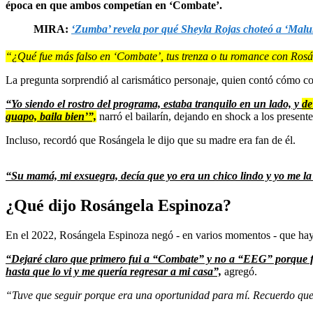
época en que ambos competían en ‘Combate’.
MIRA:
‘Zumba’ revela por qué Sheyla Rojas choteó a ‘Malu
“¿Qué fue más falso en ‘Combate’, tus trenza o tu romance con Ros
La pregunta sorprendió al carismático personaje, quien contó cómo co
“Yo siendo el rostro del programa, estaba tranquilo en un lado, y
de
guapo, baila bien’”,
narró el bailarín, dejando en shock a los presente
Incluso, recordó que Rosángela le dijo que su madre era fan de él.
“Su mamá, mi exsuegra, decía que yo era un chico lindo y yo me la cr
¿Qué dijo Rosángela Espinoza?
En el 2022, Rosángela Espinoza negó - en varios momentos - que hay
“Dejaré claro que primero fui a “Combate” y no a “EEG” porque fu
hasta que lo vi y me quería regresar a mi casa”,
agregó.
“Tuve que seguir porque era una oportunidad para mí. Recuerdo qu