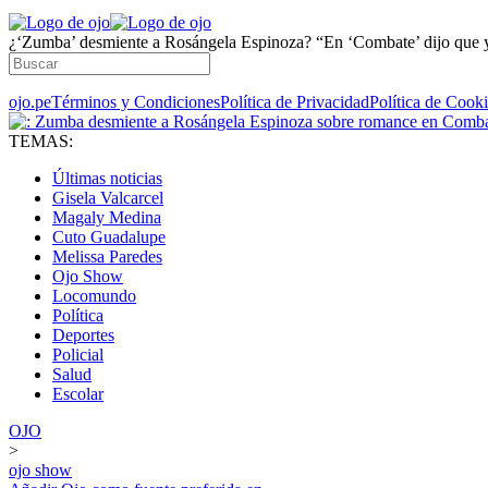
¿‘Zumba’ desmiente a Rosángela Espinoza? “En ‘Combate’ dijo que 
ojo.pe
Términos y Condiciones
Política de Privacidad
Política de Cook
TEMAS:
Últimas noticias
Gisela Valcarcel
Magaly Medina
Cuto Guadalupe
Melissa Paredes
Ojo Show
Locomundo
Política
Deportes
Policial
Salud
Escolar
OJO
>
ojo show