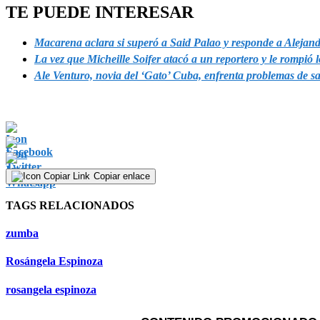
TE PUEDE INTERESAR
Macarena aclara si superó a Said Palao y responde a Alejandr
La vez que Micheille Soifer atacó a un reportero y le rompió l
Ale Venturo, novia del ‘Gato’ Cuba, enfrenta problemas de s
Copiar enlace
TAGS RELACIONADOS
zumba
Rosángela Espinoza
rosangela espinoza