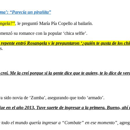
ma’: “Parecía un pirañita”
ángela?”
, le preguntó María Pía Copello al bailarín.
menzó su romance con la popular ‘chica selfie’.
 repente entró Rosangela y le preguntaron ‘¿quién te gusta de los c
s.
eí. Me la creí porque si la gente dice que te quiere, te lo dice de ve
a sido novia de ‘Zumba’, asegurando que todo ‘armado’.
e en el año 2013. Tuve suerte de ingresar a la primera. Bueno, ahí
e todo el mundo quería ingresar a “Combate” en ese momento”,
agreg