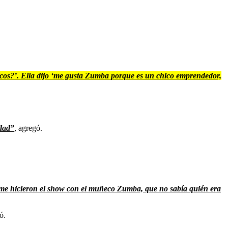
hicos?’. Ella dijo ‘me gusta Zumba porque es un chico emprendedor,
rdad”
, agregó.
 me hicieron el show con el muñeco Zumba, que no sabía quién era
ó.