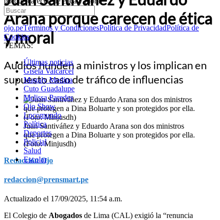
porque carecen de ética y moral
Arana porque carecen de ética
ojo.pe
Términos y Condiciones
Política de Privacidad
Política de
y moral
Cookies
TEMAS:
Últimas noticias
Audios hunden a ministros y los implican en
Gisela Valcarcel
supuesto caso de tráfico de influencias
Magaly Medina
Cuto Guadalupe
Melissa Paredes
Ojo Show
Locomundo
Política
Juan Santiváñez y Eduardo Arana son dos ministros
Deportes
que protegen a Dina Boluarte y son protegidos por ella.
Policial
(Foto: Minjusdh)
Salud
Escolar
Redacción Ojo
redaccion@prensmart.pe
Actualizado el 17/09/2025, 11:54 a.m.
El Colegio de
Abogados
de Lima (CAL) exigió la “renuncia