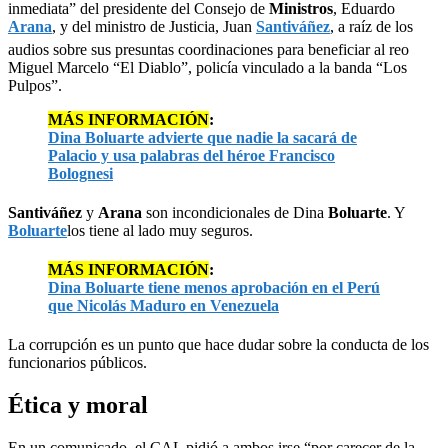
inmediata” del presidente del Consejo de
Ministros
, Eduardo
Arana
, y del ministro de Justicia, Juan
Santiváñez
, a raíz de los
audios sobre sus presuntas coordinaciones para beneficiar al reo
Miguel Marcelo “El Diablo”, policía vinculado a la banda “Los
Pulpos”.
MÁS INFORMACIÓN
:
Dina Boluarte advierte que nadie la sacará de
Palacio y usa palabras del héroe Francisco
Bolognesi
Santiváñez
y
Arana
son incondicionales de Dina
Boluarte
. Y
Boluarte
los tiene al lado muy seguros.
MÁS INFORMACIÓN
:
Dina Boluarte tiene menos aprobación en el Perú
que Nicolás Maduro en Venezuela
La corrupción es un punto que hace dudar sobre la conducta de los
funcionarios públicos.
Ética y moral
En un comunicado, el CAL pidió a ambos irse “por carecer de la