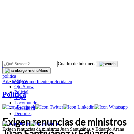
Cuadro de búsqueda
OJO
>
Menú
politica
Videos
Añadir
Ojo
como fuente preferida en
Ojo Show
Policial
Política
Mujer
Locomundo
Actualidad
Deportes
Exigen renuncias de ministros
Exigen renuncias de ministros Juan Santiváñez y Eduardo Arana
Juan Santiváñez y Eduardo