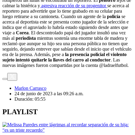
rompieron las lunas se encontraba un reportero. El
pelotero
lejos de
calmar la histérica y
agresiva reacción de su progenitor
se acerca al
reportero para advertirle que lo tiene grabado en su celular para
luego retirarse a su camioneta. Cuando un agente de la
policía
se
acerca al deportista este se presenta como jugador de la selección e
indica que el agraviado lo habría estado siguiendo desde antes que
viaje a
Corea
. El descontrolado papá del jugador insultó una vez
más al
periodista
mientras sostenía una enorme tabla de madera y
reclamó que aunque su hijo sea una persona pública no tienen que
seguirlo, dejando entrever que sabían desde el inicio que el vehículo
era de la prensa. Además, pese a
la presencia policial el violento
sujeto intentó quitarle la llaves del carro al conductor
. Las
nuevas imágenes fueron compartidas por la cuenta @ladraelfutbol.
Marlon Carrasco
24 de junio de 2023 a las 09:26 a.m.
Duración:
05:55
PLAYLIST