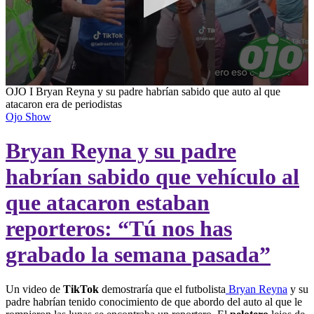
0
OJO I Bryan Reyna y su padre habrían sabido que auto al que
seconds
atacaron era de periodistas
of
Ojo Show
5
minutes,
Bryan Reyna y su padre
55
seconds
habrían sabido que vehículo al
que atacaron estaban
reporteros: “Tú nos has
grabado la semana pasada”
Un video de
TikTok
demostraría que el futbolista
Bryan Reyna
y su
padre habrían tenido conocimiento de que abordo del auto al que le