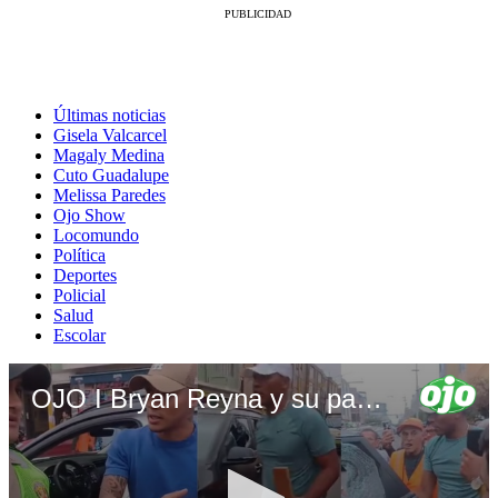
Últimas noticias
Gisela Valcarcel
Magaly Medina
Cuto Guadalupe
Melissa Paredes
Ojo Show
Locomundo
Política
Deportes
Policial
Salud
Escolar
OJO I Bryan Reyna y su padre habrían sabido que auto al que atacaron era de periodistas