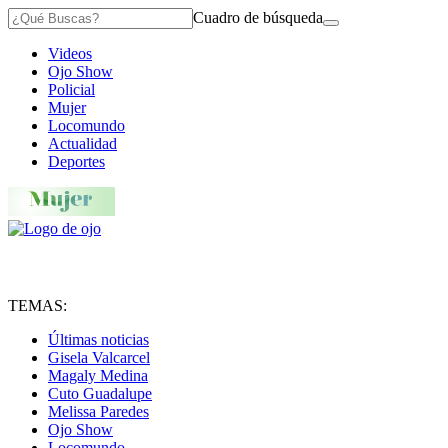
Cuadro de búsqueda
Videos
Ojo Show
Policial
Mujer
Locomundo
Actualidad
Deportes
TEMAS:
Últimas noticias
Gisela Valcarcel
Magaly Medina
Cuto Guadalupe
Melissa Paredes
Ojo Show
Locomundo