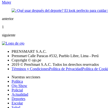
Mujer
anterior
1
siguiente
PRENSMART S.A.C.
Prensmart Calle Paracas #532, Pueblo Libre, Lima - Perú
Copyright © ojo.pe
2019 © PrenSmart S.A.C. Todos los derechos reservados
Términos y Condiciones
Política de Privacidad
Política de Cook
Nuestras secciones
Política
Ojo Show
Policial
Actualidad
Deportes
Escolar
Salud