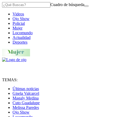
Cuadro de búsqueda
Videos
Ojo Show
Policial
Mujer
Locomundo
Actualidad
Deportes
TEMAS:
Últimas noticias
Gisela Valcarcel
Magaly Medina
Cuto Guadalupe
Melissa Paredes
Ojo Show
Locomundo