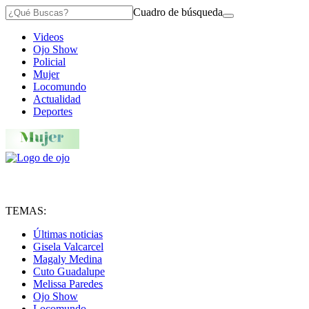
Cuadro de búsqueda
Videos
Ojo Show
Policial
Mujer
Locomundo
Actualidad
Deportes
TEMAS:
Últimas noticias
Gisela Valcarcel
Magaly Medina
Cuto Guadalupe
Melissa Paredes
Ojo Show
Locomundo