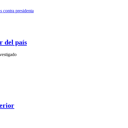
r del país
nvestigado
erior