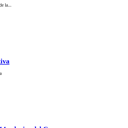
e la...
tiva
a