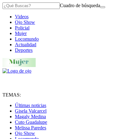
Cuadro de búsqueda
Videos
Ojo Show
Policial
Mujer
Locomundo
Actualidad
Deportes
TEMAS:
Últimas noticias
Gisela Valcarcel
Magaly Medina
Cuto Guadalupe
Melissa Paredes
Ojo Show
Locomundo