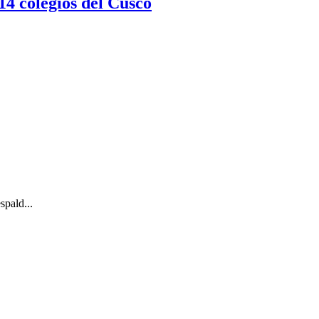
14 colegios del Cusco
spald...